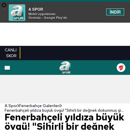
×
A SPOR
İNDİR
Mobil uygulaması
Ücretsiz - Google Play'de
CANLI
SKOR
EN YENILER
BEŞIKTAŞ
FENERBAHÇE
GALATASARAY
TRABZONSPO
A Spor
Fenerbahçe Galerileri
Fenerbahçeli yıldıza büyük övgü! "Sihirli bir değnek dokunmuş gibi"
Fenerbahçeli yıldıza büyük
övgü! "Sihirli bir değnek