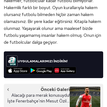
hakemler, futbolcular kadar futbolu bilmiyorlar.
Hakemlik farklı bir boyut. Oyun kurallarıyla hakem
olursanız futbolu bilmeden hiçbir zaman hakem
olamazsınız. Bir yere kadar eğitirsiniz. Kitapla hakem
olunmaz. Yaşayarak olunur ama maalesef bizde
futbolu yaşamamış insanlar hakem olmuş. Onun için
de futbolcular dalga geçiyor.
UYGULAMALARIMIZI İNDİRİN!
Önceki Galeri
Alacağı para merak konusuydu!
İşte Fenerbahçe'nin Mesut Özil'e
ödeyeceği ücret