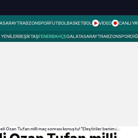
ASARAY
TRABZONSPOR
FUTBOL
BASKETBOL
VİDEO
CANLI YA
 YENILER
BEŞIKTAŞ
FENERBAHÇE
GALATASARAY
TRABZONSPOR
DI
Fenerbahçeli Ozan Tufan milli maç sonrası konuştu! "Eleştiriler benim için..."