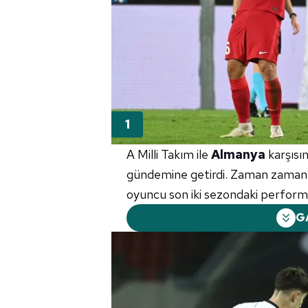
A Milli Takım ile
Almanya
karşısın
gündemine getirdi. Zaman zaman el
oyuncu son iki sezondaki performan
G