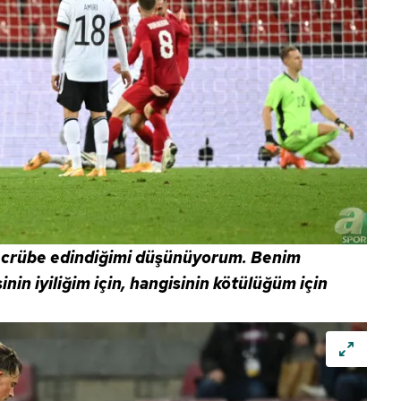
tecrübe edindiğimi düşünüyorum. Benim
in iyiliğim için, hangisinin kötülüğüm için