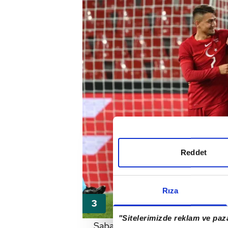
Reddet
Rıza
"Sitelerimizde reklam ve paza
Sabah'a açıklamalarda bulunan O