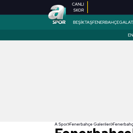
CANLI
SKOR
BEŞİKTAŞ
FENERBAHÇE
GALAT
EN
A Spor
Fenerbahçe Galerileri