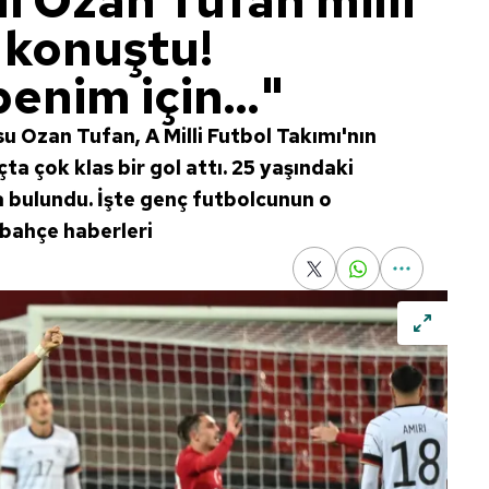
i Ozan Tufan milli
 konuştu!
benim için..."
u Ozan Tufan, A Milli Futbol Takımı'nın
a çok klas bir gol attı. 25 yaşındaki
 bulundu. İşte genç futbolcunun o
rbahçe haberleri