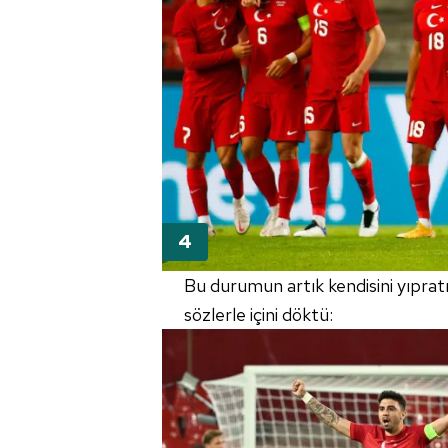
mevzuata uygun olarak kullanılan
Bu durumun artık kendisini yıpratm
sözlerle içini döktü: