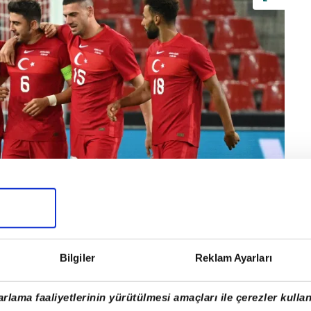
Bilgiler
Reklam Ayarları
rlama faaliyetlerinin yürütülmesi amaçları ile çerezler kullan
zan Tufan, "Son dönemde Türkiye'nin en çok