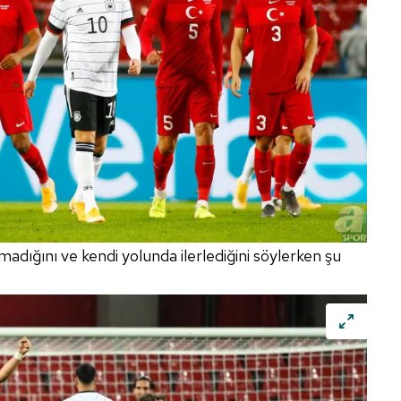
 çerezlerle ilgili bilgi almak için lütfen
tıklayınız
.
adığını ve kendi yolunda ilerlediğini söylerken şu