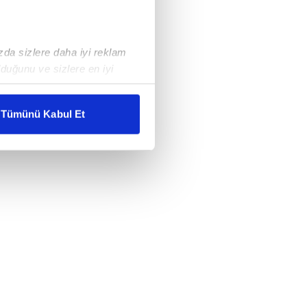
ızda sizlere daha iyi reklam
duğunu ve sizlere en iyi
liyetlerimizi karşılamak
Tümünü Kabul Et
ar gösterilmeyecektir."
çerezler kullanılmaktadır. Bu
u hizmetlerinin sunulması
i ve sizlere yönelik
nılacaktır.
kin detaylı bilgi için Ayarlar
ak ve sitemizde ilgili