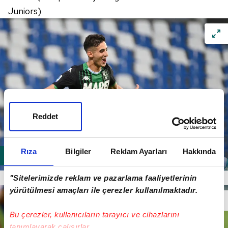
Juniors)
Reddet
Rıza
Bilgiler
Reklam Ayarları
Hakkında
Mert Müldür (Sassuolo)
"Sitelerimizde reklam ve pazarlama faaliyetlerinin
yürütülmesi amaçları ile çerezler kullanılmaktadır.
Bu çerezler, kullanıcıların tarayıcı ve cihazlarını
tanımlayarak çalışırlar.