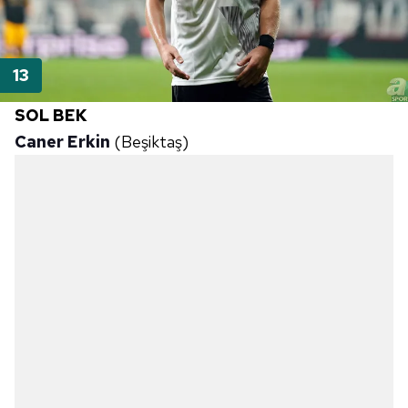
toplumu hizmetlerinin sunulması amacıyla
kullanılmaktadır. Diğer çerezler, sitemizin daha işlevsel
kılınması ve kişiselleştirilmesi ve sizlere yönelik
reklam/pazarlama faaliyetlerinin yapılması, amaçlarıyla
sınırlı olarak açık rızanız dahilinde kullanılacaktır.
SOL BEK
Çerezlere ilişkin tercihlerinizi aşağıda yer alan panel
Caner Erkin
(Beşiktaş)
vasıtasıyla belirleyebilirsiniz. Çerezlere ilişkin detaylı bilgi
için Ayarlar butonuna tıklayabilir,
Çerez Bilgilendirme
Metnimizi
ziyaret edebilirsiniz.
6698 sayılı Kişisel Verilerin Korunması Kanunu uyarınca
hazırlanmış Aydınlatma Metnimizi okumak ve sitemizde
ilgili mevzuata uygun olarak kullanılan çerezlerle ilgili bilgi
almak için lütfen
tıklayınız
.