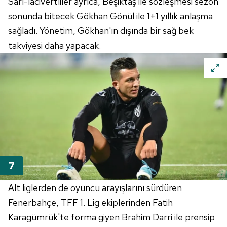
Sarı-lacivertliler ayrıca, Beşiktaş ile sözleşmesi sezon
sonunda bitecek Gökhan Gönül ile 1+1 yıllık anlaşma
sağladı. Yönetim, Gökhan'ın dışında bir sağ bek
takviyesi daha yapacak.
Alt liglerden de oyuncu arayışlarını sürdüren
Fenerbahçe, TFF 1. Lig ekiplerinden Fatih
Karagümrük'te forma giyen Brahim Darri ile prensip