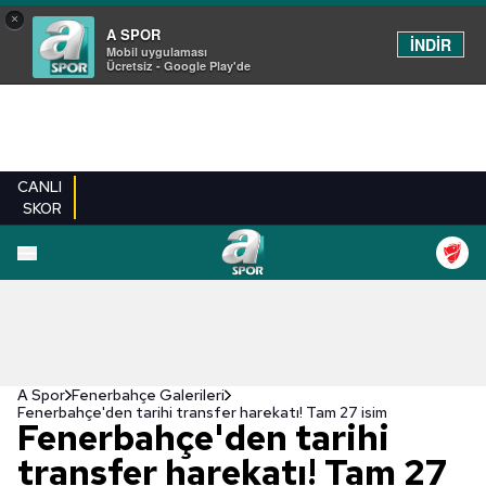
×
A SPOR
İNDİR
Mobil uygulaması
Ücretsiz - Google Play'de
CANLI
SKOR
EN YENILER
BEŞIKTAŞ
FENERBAHÇE
GALATASARAY
TRABZONSPO
A Spor
Fenerbahçe Galerileri
Fenerbahçe'den tarihi transfer harekatı! Tam 27 isim
Fenerbahçe'den tarihi
transfer harekatı! Tam 27