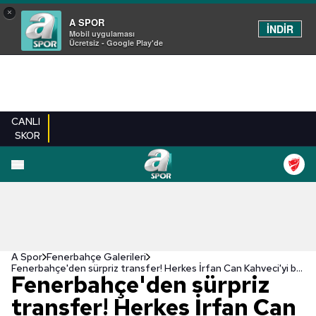
×
A SPOR
İNDİR
Mobil uygulaması
Ücretsiz - Google Play'de
CANLI
SKOR
EN YENILER
BEŞIKTAŞ
FENERBAHÇE
GALATASARAY
TRABZONSPO
A Spor
Fenerbahçe Galerileri
Fenerbahçe'den sürpriz transfer! Herkes İrfan Can Kahveci'yi beklerken...
Fenerbahçe'den sürpriz
transfer! Herkes İrfan Can