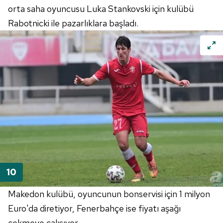
6698 sayılı Kişisel Verilerin Korunması Kanunu uyarınca
orta saha oyuncusu Luka Stankovski için kulübü
hazırlanmış Aydınlatma Metnimizi okumak ve sitemizde
Rabotnicki ile pazarlıklara başladı.
ilgili mevzuata uygun olarak kullanılan çerezlerle ilgili bilgi
almak için lütfen
tıklayınız
.
Makedon kulübü, oyuncunun bonservisi için 1 milyon
Euro'da diretiyor, Fenerbahçe ise fiyatı aşağı
çekmeye çalışıyor.