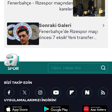
Fenerbahçe - Rizespor maçından
kareler
Sonraki Galeri
Fenerbahçe'de Rizespor maçı
öncesi 7 eksik! Yeni transfer
Mesut Özil...
BIZI TAKIP EDIN
UYGULAMALARIMIZI İNDİRİN!