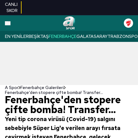
CANLI
SKOR
EN YENILER
BEŞIKTAŞ
FENERBAHÇE
GALATASARAY
TRABZONSPO
A Spor
Fenerbahçe Galerileri
Fenerbahçe'den stopere çifte bomba! Transfer...
Fenerbahçe'den stopere
çifte bomba! Transfer...
Yeni tip corona virüsü (Covid-19) salgını
sebebiyle Süper Lig'e verilen arayı fırsata
çevirmek isteyen Fenerbahçe, gelecek