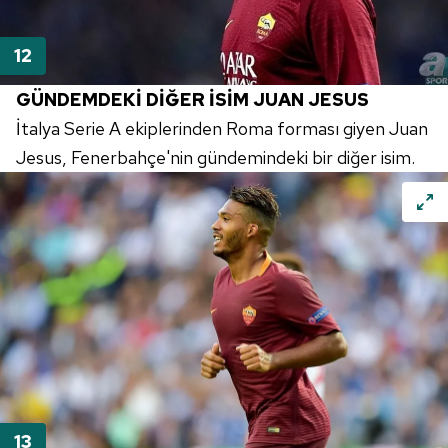
hazırlanmış Aydınlatma Metnimizi okumak ve sitemizde
ilgili mevzuata uygun olarak kullanılan çerezlerle ilgili bilgi
almak için lütfen
tıklayınız
.
GÜNDEMDEKİ DİĞER İSİM
JUAN
JESUS
İtalya Serie A ekiplerinden Roma forması giyen
Juan
Jesus
,
Fenerbahçe'nin
gündemindeki bir diğer isim.