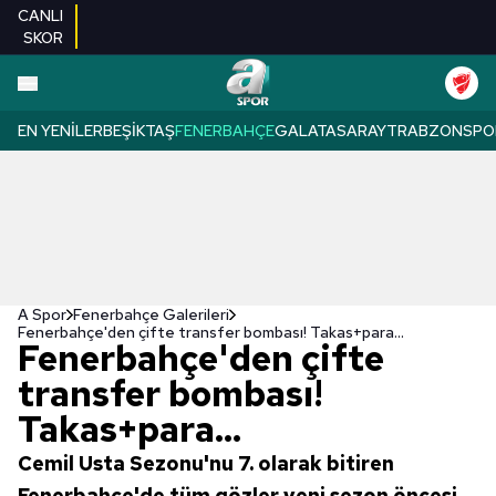
CANLI
SKOR
EN YENILER
BEŞIKTAŞ
FENERBAHÇE
GALATASARAY
TRABZONSPO
A Spor
Fenerbahçe Galerileri
Fenerbahçe'den çifte transfer bombası! Takas+para...
Fenerbahçe'den çifte
transfer bombası!
Takas+para...
Cemil Usta Sezonu'nu 7. olarak bitiren
Fenerbahçe'de tüm gözler yeni sezon öncesi