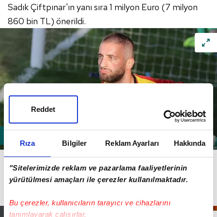
Sadık Çiftpınar'ın yanı sıra 1 milyon Euro (7 milyon
860 bin TL) önerildi.
Reddet
Rıza
Bilgiler
Reklam Ayarları
Hakkında
Alpaslan'ın Sarı-Lacivertliler'e imza atmayı çok
"Sitelerimizde reklam ve pazarlama faaliyetlerinin
istediği öğrenildi. Kulüplerin anlaşması halinde 27
yürütülmesi amaçları ile çerezler kullanılmaktadır.
yaşındaki savunmacıyla yapılacak pazarlıkların kısa
sürmesi bekleniyor.
Bu çerezler, kullanıcıların tarayıcı ve cihazlarını
tanımlayarak çalışırlar.