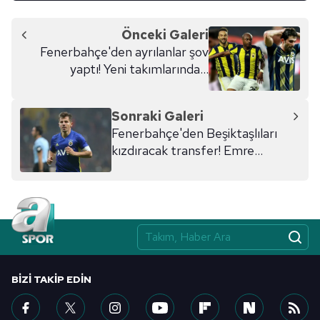
Önceki Galeri
Fenerbahçe'den ayrılanlar şov
yaptı! Yeni takımlarında...
Sonraki Galeri
Fenerbahçe'den Beşiktaşlıları
kızdıracak transfer! Emre
Belözoğlu devrede
BIZI TAKIP EDIN