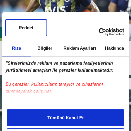
Reddet
İtalyan basınının,
Lazio
ve
Napoli
iddiaları henüz
Rıza
Bilgiler
Reklam Ayarları
Hakkında
gündemden düşmeden, İngiliz medyası
Tottenham'ın
da golcü oyuncu için teklif hazırladığını
"Sitelerimizde reklam ve pazarlama faaliyetlerinin
duyurdu.
yürütülmesi amaçları ile çerezler kullanılmaktadır.
Bu çerezler, kullanıcıların tarayıcı ve cihazlarını
tanımlayarak çalışırlar.
Bu çerezlere izin vermeniz halinde sizlere özel
kişiselleştirilmiş reklamlar sunabilir, sayfalarımızda sizlere
Tümünü Kabul Et
daha iyi reklam deneyimi yaşatabiliriz. Bunu yaparken
amacımızın size daha iyi bir reklam deneyimi sunmak