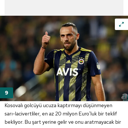
Çerezlere ilişkin tercihlerinizi aşağıda yer alan panel
vasıtasıyla belirleyebilirsiniz. Çerezlere ilişkin detaylı bilgi
için Ayarlar butonuna tıklayabilir,
Çerez Bilgilendirme
Metnimizi
ziyaret edebilirsiniz.
6698 sayılı Kişisel Verilerin Korunması Kanunu uyarınca
hazırlanmış Aydınlatma Metnimizi okumak ve sitemizde
ilgili mevzuata uygun olarak kullanılan çerezlerle ilgili bilgi
almak için lütfen
tıklayınız
.
Kosovalı
golcüyü ucuza kaptırmayı düşünmeyen
sarı-lacivertliler, en az 20 milyon
Euro'luk
bir teklif
bekliyor. Bu şart yerine gelir ve onu aratmayacak bir