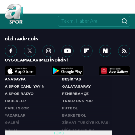
BIZI TAKIP EDIN
UYGULAMALARIMIZI İNDİRİN!
ANASAYFA
BEŞİKTAŞ
A SPOR CANLI YAYIN
GALATASARAY
A SPOR RADYO
FENERBAHÇE
HABERLER
TRABZONSPOR
CANLI SKOR
FUTBOL
YAZARLAR
BASKETBOL
GALERİ
ZİRAAT TÜRKİYE KUPASI
VİDEO
DİĞER SPORLAR
TÜMÜ