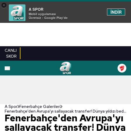
×
A SPOR
İNDİR
Mobil uygulaması
Ücretsiz - Google Play'de
CANLI
SKOR
EN YENILER
BEŞIKTAŞ
FENERBAHÇE
GALATASARAY
TRABZONSPO
A Spor
Fenerbahçe Galerileri
Fenerbahçe'den Avrupa'yı sallayacak transfer! Dünya yıldızı bedavaya gelecek
Fenerbahçe'den Avrupa'yı
sallayacak transfer! Dünya