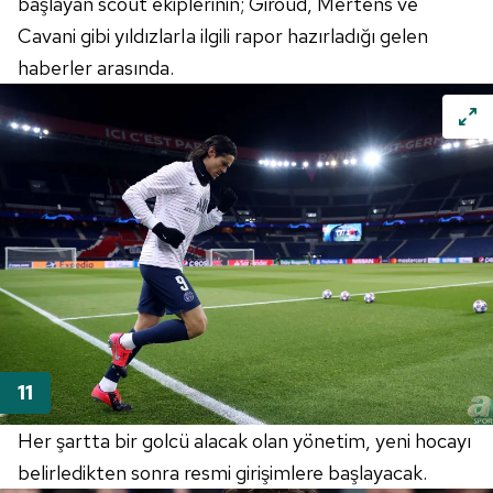
başlayan
scout
ekiplerinin;
Giroud
,
Mertens
ve
Cavani
gibi yıldızlarIa ilgili rapor hazırladığı gelen
haberler arasında.
Her şartta bir golcü alacak olan yönetim, yeni hocayı
belirledikten sonra resmi girişimlere başlayacak.