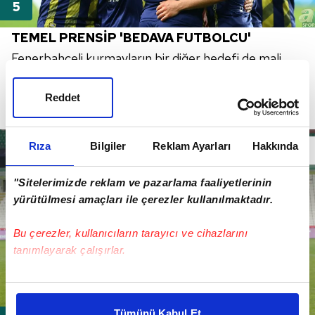
TEMEL PRENSİP 'BEDAVA FUTBOLCU'
Fenerbahçeli kurmayların bir diğer hedefi de mali
olarak istenilen pozisyonda olan isimler. Sarı lacivertli
yönetim, şu anda bonservisi elinde olan futbolcularla
Reddet
temaslarda bulunuyor.
Rıza
Bilgiler
Reklam Ayarları
Hakkında
"Sitelerimizde reklam ve pazarlama faaliyetlerinin
yürütülmesi amaçları ile çerezler kullanılmaktadır.
Bu çerezler, kullanıcıların tarayıcı ve cihazlarını
tanımlayarak çalışırlar.
Bu çerezlere izin vermeniz halinde sizlere özel
kişiselleştirilmiş reklamlar sunabilir, sayfalarımızda sizlere
Tümünü Kabul Et