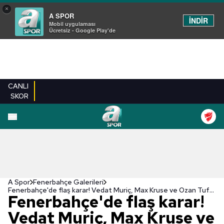
×
A SPOR
İNDİR
Mobil uygulaması
Ücretsiz - Google Play'de
CANLI
SKOR
EN YENILER
BEŞIKTAŞ
FENERBAHÇE
GALATASARAY
TRABZONSPO
A Spor
Fenerbahçe Galerileri
Fenerbahçe'de flaş karar! Vedat Muriç, Max Kruse ve Ozan Tufan...
Fenerbahçe'de flaş karar!
Vedat Muriç, Max Kruse ve