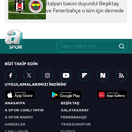
İtalyan basını duyurdu! Beşiktaş
ve Fenerbahçe o isim için devrede
BIZI TAKIP EDIN
UYGULAMALARIMIZI İNDİRİN!
ANASAYFA
BEŞİKTAŞ
A SPOR CANLI YAYIN
GALATASARAY
A SPOR RADYO
FENERBAHÇE
HABERLER
TRABZONSPOR
CANLI SKOR
FUTBOL