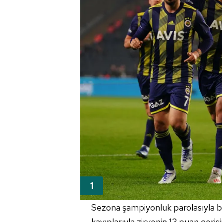
Sezona şampiyonluk parolasıyla ba
kayıplarıyla zirvenin 13 puan ger