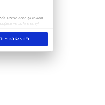
ızda sizlere daha iyi reklam
duğunu ve sizlere en iyi
liyetlerimizi karşılamak
Tümünü Kabul Et
ar gösterilmeyecektir."
çerezler kullanılmaktadır. Bu
u hizmetlerinin sunulması
i ve sizlere yönelik
nılacaktır.
kin detaylı bilgi için Ayarlar
ak ve sitemizde ilgili