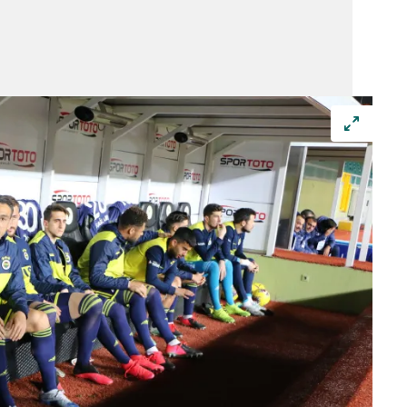
 çerezlerle ilgili bilgi almak için lütfen
tıklayınız
.