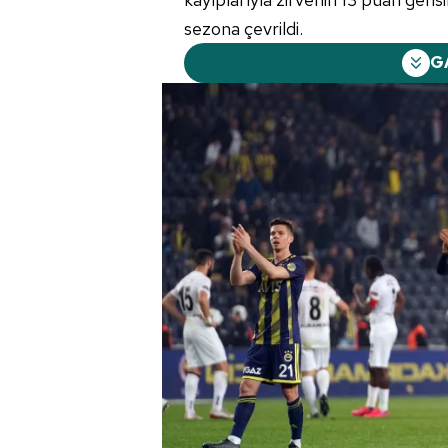
sezona çevrildi.
G