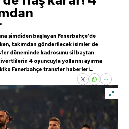
de flaş karar! 4
ımdan
r
rına şimdiden başlayan Fenerbahçe'de
irken, takımdan gönderilecek isimler de
sfer döneminde kadrosunu sil baştan
ivertlilerin 4 oyuncuyla yollarını ayırma
akika Fenerbahçe transfer haberleri...