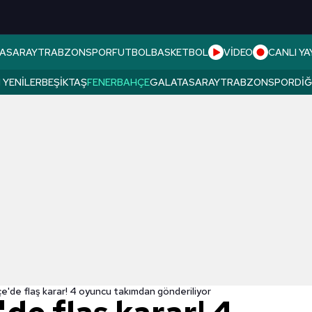
ASARAY
TRABZONSPOR
FUTBOL
BASKETBOL
VİDEO
CANLI YA
 YENILER
BEŞIKTAŞ
FENERBAHÇE
GALATASARAY
TRABZONSPOR
DI
'de flaş karar! 4 oyuncu takımdan gönderiliyor