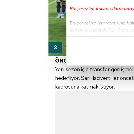
Bu çerezler, kullanıcıların tara
Bu çerezlere izin vermeniz halin
deneyimi yaşatabiliriz. Bunu y
içerikleri sunabilmek adına el
noktasında tek gelir kalemimiz 
Her halükârda, kullanıcılar, bu 
ÖNCELİK SÖZLEŞMESİ BİTE
Yeni sezon için transfer görüşmele
Sizlere daha iyi bir hizmet sun
hedefliyor. Sarı-lacivertliler önce
çerezler vasıtasıyla çeşitli kiş
kadrosuna katmak istiyor.
amacıyla kullanılmaktadır. Diğer
reklam/pazarlama faaliyetlerinin
Çerezlere ilişkin tercihlerinizi 
butonuna tıklayabilir,
Çerez Bi
6698 sayılı Kişisel Verilerin 