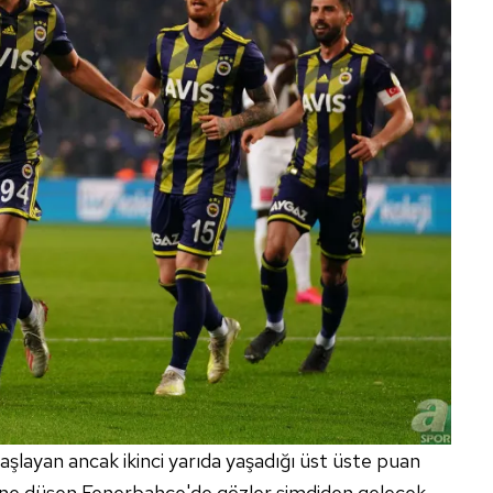
şlayan ancak ikinci yarıda yaşadığı üst üste puan
isine düşen Fenerbahçe'de gözler şimdiden gelecek