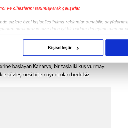
yıcı ve cihazlarını tanımlayarak çalışırlar.
de sizlere özel kişiselleştirilmiş reklamlar sunabilir, sayfalarım
aparken amacımızın size daha iyi bir reklam deneyimi sunmak ol
imizden gelen çabayı gösterdiğimizi ve bu noktada, reklamların ma
olduğunu sizlere hatırlatmak isteriz.
Kişiselleştir
çerezlere izin vermedikleri takdirde, kullanıcılara hedefli reklaml
N OYUNCULARDA
rine başlayan Kanarya, bir taşla iki kuş vurmayı
abilmek için İnternet Sitemizde kendimize ve üçüncü kişilere ait 
likle sözleşmesi biten oyuncuları bedelsiz
isel verileriniz işlenmekte olup gerekli olan çerezler bilgi toplum
 çerezler, sitemizin daha işlevsel kılınması ve kişiselleştirilmes
 yapılması, amaçlarıyla sınırlı olarak açık rızanız dahilinde kulla
aşağıda yer alan panel vasıtasıyla belirleyebilirsiniz. Çerezlere iliş
lgilendirme Metnimizi
ziyaret edebilirsiniz.
Korunması Kanunu uyarınca hazırlanmış Aydınlatma Metnimizi okum