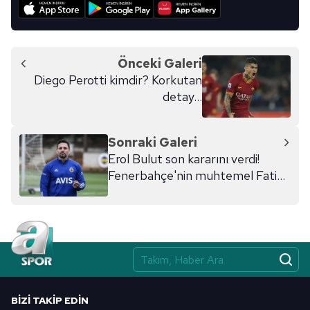
Önceki Galeri
Diego Perotti kimdir? Korkutan
detay...
Sonraki Galeri
Erol Bulut son kararını verdi!
Fenerbahçe'nin muhtemel Fatih
Karagümrük 11'i
BIZI TAKIP EDIN