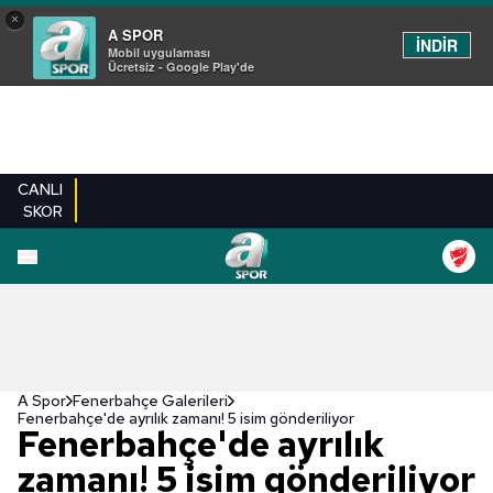
×
A SPOR
İNDİR
Mobil uygulaması
Ücretsiz - Google Play'de
CANLI
SKOR
EN YENILER
BEŞIKTAŞ
FENERBAHÇE
GALATASARAY
TRABZONSPO
A Spor
Fenerbahçe Galerileri
Fenerbahçe'de ayrılık zamanı! 5 isim gönderiliyor
Fenerbahçe'de ayrılık
zamanı! 5 isim gönderiliyor