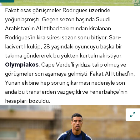
verileriniz işlenmekte olup gerekli olan çerezler bilgi
toplumu hizmetlerinin sunulması amacıyla
Fakat esas görüşmeler Rodrigues üzerinde
kullanılmaktadır. Diğer çerezler, sitemizin daha işlevsel
yoğunlaşmıştı. Geçen sezon başında Suudi
kılınması ve kişiselleştirilmesi ve sizlere yönelik
Arabistan'ın Al Ittihad takımından kiralanan
reklam/pazarlama faaliyetlerinin yapılması, amaçlarıyla
Rodrigues'in kira süresi sezon sonu bitiyor. Sarı-
sınırlı olarak açık rızanız dahilinde kullanılacaktır.
lacivertli kulüp, 28 yaşındaki oyuncuyu başka bir
Çerezlere ilişkin tercihlerinizi aşağıda yer alan panel
takıma göndererek bu yükten kurtulmak istiyor.
vasıtasıyla belirleyebilirsiniz. Çerezlere ilişkin detaylı bilgi
Olympiakos
, Cape Verde'li yıldıza talip olmuş ve
için Ayarlar butonuna tıklayabilir,
Çerez Bilgilendirme
görüşmeler son aşamaya gelmişti. Fakat Al Ittihad'ın,
Metnimizi
ziyaret edebilirsiniz.
Yunan ekibine hep sorun çıkarması nedeniyle son
6698 sayılı Kişisel Verilerin Korunması Kanunu uyarınca
anda bu transferden vazgeçildi ve Fenerbahçe'nin
hazırlanmış Aydınlatma Metnimizi okumak ve sitemizde
hesapları bozuldu.
ilgili mevzuata uygun olarak kullanılan çerezlerle ilgili bilgi
almak için lütfen
tıklayınız
.