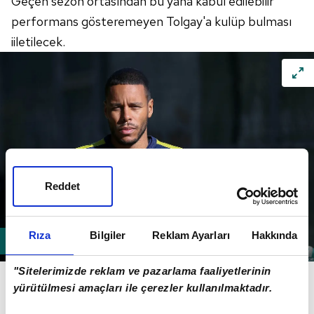
Geçen sezon ortasından bu yana kabul edilebilir
performans gösteremeyen Tolgay'a kulüp bulması
iiletilecek
.
Reddet
Rıza
Bilgiler
Reklam Ayarları
Hakkında
ZANKA
"Sitelerimizde reklam ve pazarlama faaliyetlerinin
yürütülmesi amaçları ile çerezler kullanılmaktadır.
Fenerbahçe
, sezon sonu
Almanya'dan
dönecek olan
ve
2022'ye
kadar sözleşmesi bulunan tecrübeli