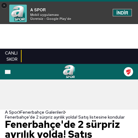
×
A SPOR
İNDİR
Mobil uygulaması
Ücretsiz - Google Play'de
CANLI
SKOR
EN YENILER
BEŞIKTAŞ
FENERBAHÇE
GALATASARAY
TRABZONSPO
A Spor
Fenerbahçe Galerileri
Fenerbahçe'de 2 sürpriz ayrılık yolda! Satış listesine kondular
Fenerbahçe'de 2 sürpriz
ayrılık yolda! Satış