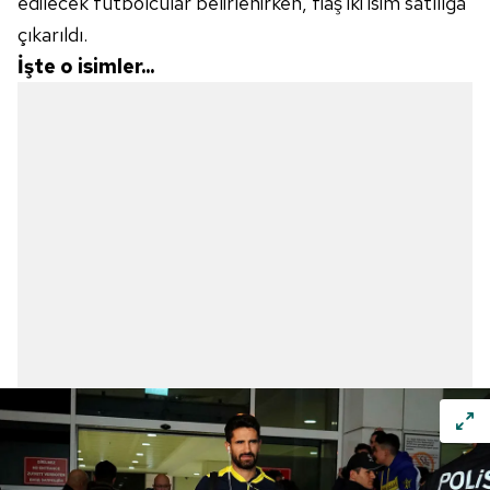
edilecek futbolcular belirlenirken, flaş iki isim satılığa
çıkarıldı.
İşte o isimler...