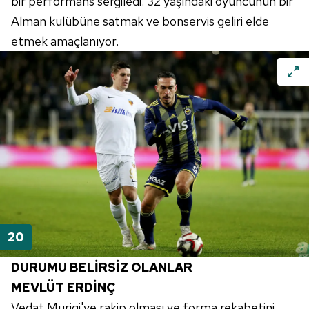
bir performans sergiledi. 32 yaşındaki oyuncunun bir
Alman kulübüne satmak ve bonservis geliri elde
etmek amaçlanıyor.
DURUMU BELİRSİZ OLANLAR
MEVLÜT
ERDİNÇ
Vedat
Muriqi'ye
rakip olması ve forma rekabetini