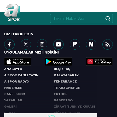
BIZI TAKIP EDIN
UYGULAMALARIMIZI İNDİRİN!
ANASAYFA
BEŞİKTAŞ
A SPOR CANLI YAYIN
GALATASARAY
A SPOR RADYO
FENERBAHÇE
HABERLER
TRABZONSPOR
CANLI SKOR
FUTBOL
YAZARLAR
BASKETBOL
GALERİ
ZİRAAT TÜRKİYE KUPASI
VİDEO
DİĞER SPORLAR
TÜMÜ