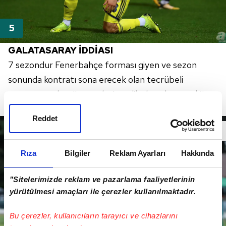
GALATASARAY İDDİASI
7 sezondur Fenerbahçe forması giyen ve sezon
sonunda kontratı sona erecek olan tecrübeli
oyuncunun, henüz sarı-lacivertlilerle anlaşamadığı
belirtildi.
Reddet
Rıza
Bilgiler
Reklam Ayarları
Hakkında
"Sitelerimizde reklam ve pazarlama faaliyetlerinin
yürütülmesi amaçları ile çerezler kullanılmaktadır.
Bu çerezler, kullanıcıların tarayıcı ve cihazlarını