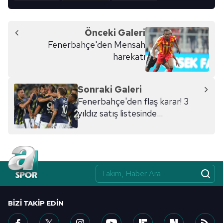
Önceki Galeri
Fenerbahçe'den Mensah
harekatı
Sonraki Galeri
Fenerbahçe'den flaş karar! 3
yıldız satış listesinde...
BIZI TAKIP EDIN