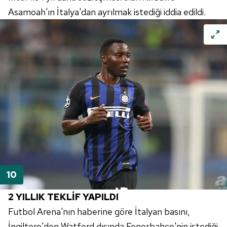
Asamoah'ın İtalya'dan ayrılmak istediği iddia edildi.
2 YILLIK TEKLİF YAPILDI
Futbol Arena'nın haberine göre İtalyan basını,
İngiltere'den Watford dışında Fenerbahçe'nin istediği