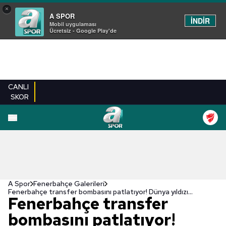
×
A SPOR
İNDİR
Mobil uygulaması
Ücretsiz - Google Play'de
CANLI
SKOR
EN YENILER
BEŞIKTAŞ
FENERBAHÇE
GALATASARAY
TRABZONSPO
A Spor
Fenerbahçe Galerileri
Fenerbahçe transfer bombasını patlatıyor! Dünya yıldızı...
Fenerbahçe transfer
bombasını patlatıyor!