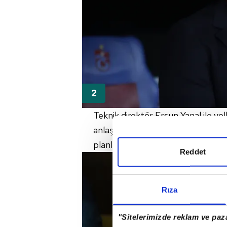
Teknik direktör Ersun Yanal ile yol
anlaşma sağlamayan sarı-lacivertli
planlıyor.
Reddet
Rıza
"Sitelerimizde reklam ve paza