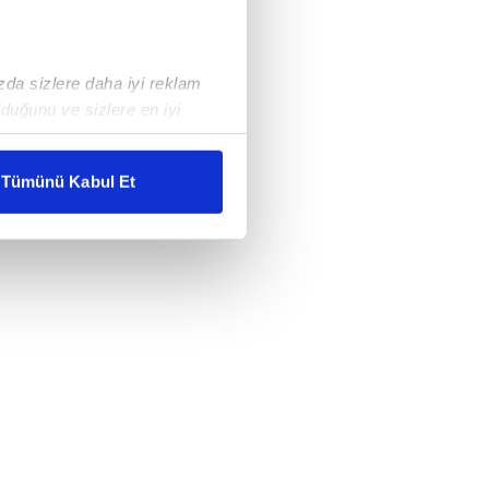
ızda sizlere daha iyi reklam
duğunu ve sizlere en iyi
liyetlerimizi karşılamak
Tümünü Kabul Et
ar gösterilmeyecektir."
çerezler kullanılmaktadır. Bu
u hizmetlerinin sunulması
i ve sizlere yönelik
nılacaktır.
kin detaylı bilgi için Ayarlar
ak ve sitemizde ilgili