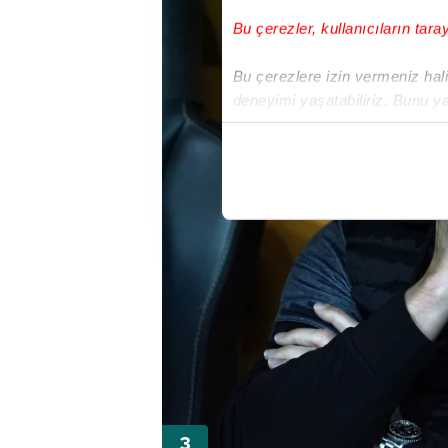
Bu çerezler, kullanıcıların tara
Bu çerezlere izin vermeniz halin
deneyimi yaşatabiliriz. Bunu y
içerikleri sunabilmek adına el
noktasında tek gelir kalemimiz 
Her halükârda, kullanıcılar, bu 
Sizlere daha iyi bir hizmet sun
çerezler vasıtasıyla çeşitli kiş
amacıyla kullanılmaktadır. Diğer
reklam/pazarlama faaliyetlerinin
Çerezlere ilişkin tercihlerinizi 
butonuna tıklayabilir,
Çerez Bi
6698 sayılı Kişisel Verilerin 