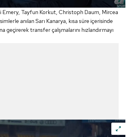
 çerezlerle ilgili bilgi almak için lütfen
tıklayınız
.
i
Emery
, Tayfun Korkut,
Christoph
Daum,
Mircea
isimlerle anılan Sarı Kanarya, kısa süre içerisinde
na geçirerek transfer çalşmalarını hızlandırmayı