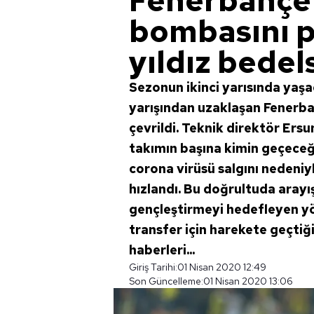
Fenerbahçe 
bombasını p
yıldız bedel
Sezonun ikinci yarısında yaşa
yarışından uzaklaşan Fenerb
çevrildi. Teknik direktör Ersu
takımın başına kimin geçeceği
corona virüsü salgını nedeniyl
hızlandı. Bu doğrultuda arayı
gençleştirmeyi hedefleyen yö
transfer için harekete geçtiğ
haberleri...
Giriş Tarihi:
01 Nisan 2020 12:49
Son Güncelleme:
01 Nisan 2020 13:06