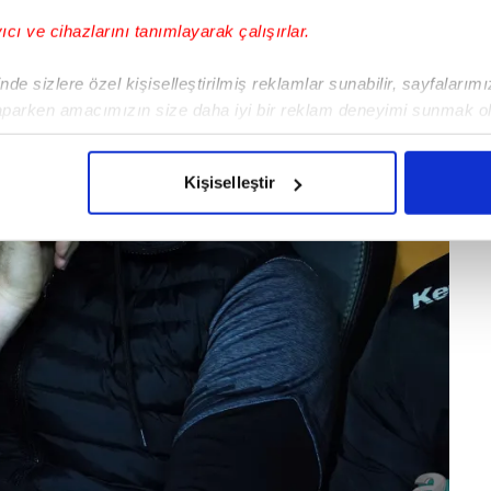
yıcı ve cihazlarını tanımlayarak çalışırlar.
de sizlere özel kişiselleştirilmiş reklamlar sunabilir, sayfalarım
aparken amacımızın size daha iyi bir reklam deneyimi sunmak ol
imizden gelen çabayı gösterdiğimizi ve bu noktada, reklamların ma
olduğunu sizlere hatırlatmak isteriz.
Kişiselleştir
çerezlere izin vermedikleri takdirde, kullanıcılara hedefli reklaml
abilmek için İnternet Sitemizde kendimize ve üçüncü kişilere ait 
isel verileriniz işlenmekte olup gerekli olan çerezler bilgi toplum
 çerezler, sitemizin daha işlevsel kılınması ve kişiselleştirilmes
 yapılması, amaçlarıyla sınırlı olarak açık rızanız dahilinde kulla
aşağıda yer alan panel vasıtasıyla belirleyebilirsiniz. Çerezlere iliş
lgilendirme Metnimizi
ziyaret edebilirsiniz.
Korunması Kanunu uyarınca hazırlanmış Aydınlatma Metnimizi okum