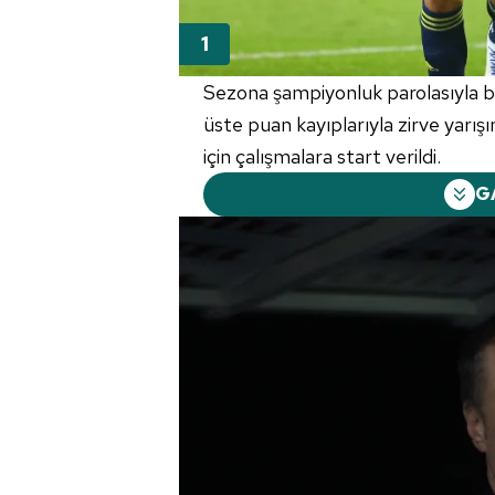
Sezona şampiyonluk parolasıyla baş
üste puan kayıplarıyla zirve yar
için çalışmalara start verildi.
G