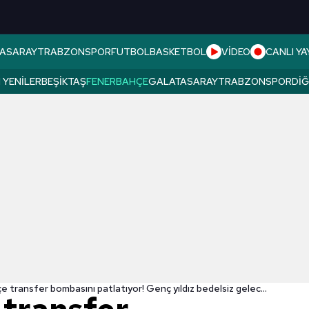
ASARAY
TRABZONSPOR
FUTBOL
BASKETBOL
VİDEO
CANLI YA
 YENILER
BEŞIKTAŞ
FENERBAHÇE
GALATASARAY
TRABZONSPOR
DI
Fenerbahçe transfer bombasını patlatıyor! Genç yıldız bedelsiz gelecek