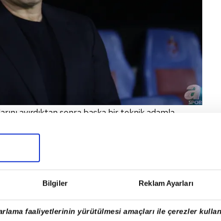
larını ayırdıktan sonra başka bir teknik adamla
ler, ilk olarak teknik direktör sorununu çözmeyi
Bilgiler
Reklam Ayarları
rlama faaliyetlerinin yürütülmesi amaçları ile çerezler kullan