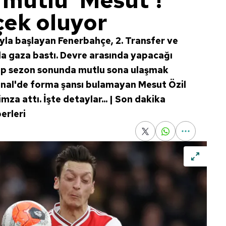
mutlu 'Mesut'!
çek oluyor
la başlayan Fenerbahçe, 2. Transfer ve
la gaza bastı. Devre arasında yapacağı
rip sezon sonunda mutlu sona ulaşmak
rsenal'de forma şansı bulamayan Mesut Özil
za attı. İşte detaylar... | Son dakika
erleri