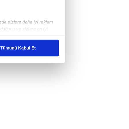
ızda sizlere daha iyi reklam
duğunu ve sizlere en iyi
liyetlerimizi karşılamak
Tümünü Kabul Et
ar gösterilmeyecektir."
çerezler kullanılmaktadır. Bu
u hizmetlerinin sunulması
i ve sizlere yönelik
nılacaktır.
kin detaylı bilgi için Ayarlar
ak ve sitemizde ilgili