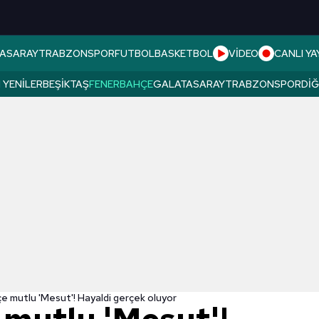
ASARAY
TRABZONSPOR
FUTBOL
BASKETBOL
VİDEO
CANLI YA
 YENILER
BEŞIKTAŞ
FENERBAHÇE
GALATASARAY
TRABZONSPOR
DI
e mutlu 'Mesut'! Hayaldi gerçek oluyor