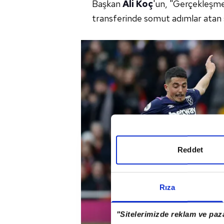
Başkan
Ali Koç
'un, "Gerçekleşmes
transferinde somut adımlar atan sa
Reddet
Rıza
"Sitelerimizde reklam ve paza