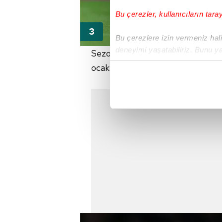
Bu çerezler, kullanıcıların tara
Bu çerezlere izin vermeniz halin
deneyimi yaşatabiliriz. Bunu y
Sezon sonunda sözleşmesinin bite
içerikleri sunabilmek adına el
ocak ayında Çubuklu'yu giymesi içi
noktasında tek gelir kalemimiz 
Her halükârda, kullanıcılar, bu 
Sizlere daha iyi bir hizmet sun
çerezler vasıtasıyla çeşitli kiş
amacıyla kullanılmaktadır. Diğer
reklam/pazarlama faaliyetlerinin
Çerezlere ilişkin tercihlerinizi 
butonuna tıklayabilir,
Çerez Bi
6698 sayılı Kişisel Verilerin 