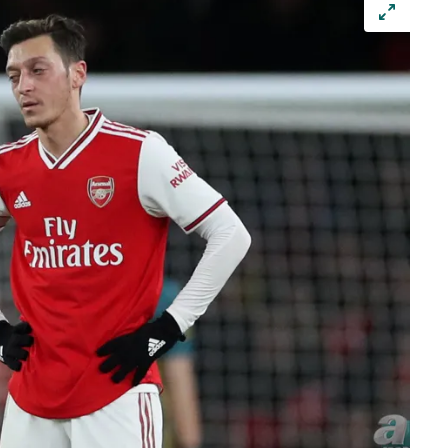
 çerezlerle ilgili bilgi almak için lütfen
tıklayınız
.