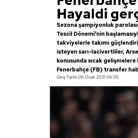
Fenerbahçe 
Hayaldi ger
Sezona şampiyonluk parolasıy
Tescil Dönemi'nin başlamasıy
takviyelerle takımı güçlendi
isteyen sarı-lacivertliler, A
konusunda sıcak gelişmelere im
Fenerbahçe (FB) transfer hab
Giriş Tarihi:
06 Ocak 2021 06:05