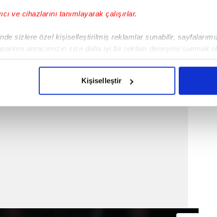
yıcı ve cihazlarını tanımlayarak çalışırlar.
de sizlere özel kişiselleştirilmiş reklamlar sunabilir, sayfalarım
aparken amacımızın size daha iyi bir reklam deneyimi sunmak ol
ceği Arsenal'de kadro dışı bırakılan Mesut'un
imizden gelen çabayı gösterdiğimizi ve bu noktada, reklamların ma
n tüm şartlar zorlanıyor.
olduğunu sizlere hatırlatmak isteriz.
Kişiselleştir
çerezlere izin vermedikleri takdirde, kullanıcılara hedefli reklaml
abilmek için İnternet Sitemizde kendimize ve üçüncü kişilere ait 
isel verileriniz işlenmekte olup gerekli olan çerezler bilgi toplum
 çerezler, sitemizin daha işlevsel kılınması ve kişiselleştirilmes
 yapılması, amaçlarıyla sınırlı olarak açık rızanız dahilinde kulla
aşağıda yer alan panel vasıtasıyla belirleyebilirsiniz. Çerezlere iliş
lgilendirme Metnimizi
ziyaret edebilirsiniz.
Korunması Kanunu uyarınca hazırlanmış Aydınlatma Metnimizi okum