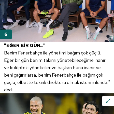
reklam/pazarlama faaliyetlerinin yapılması, amaçlarıyla
sınırlı olarak açık rızanız dahilinde kullanılacaktır.
Çerezlere ilişkin tercihlerinizi aşağıda yer alan panel
vasıtasıyla belirleyebilirsiniz. Çerezlere ilişkin detaylı bilgi
için Ayarlar butonuna tıklayabilir,
Çerez Bilgilendirme
Metnimizi
ziyaret edebilirsiniz.
"EĞER BİR GÜN..."
Benim Fenerbahçe ile yönetimi bağım çok güçlü.
6698 sayılı Kişisel Verilerin Korunması Kanunu uyarınca
hazırlanmış Aydınlatma Metnimizi okumak ve sitemizde
Eğer bir gün benim takımı yönetebileceğime inanır
ilgili mevzuata uygun olarak kullanılan çerezlerle ilgili bilgi
ve kulüpteki yöneticiler ve başkan buna inanır ve
almak için lütfen
tıklayınız
.
beni çağırırlarsa, benim Fenerbahçe ile bağım çok
güçlü, elbette teknik direktörü olmak isterim ileride."
dedi.