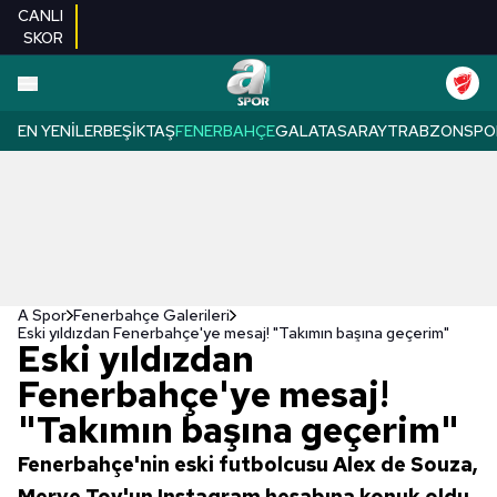
CANLI
SKOR
EN YENILER
BEŞIKTAŞ
FENERBAHÇE
GALATASARAY
TRABZONSPO
A Spor
Fenerbahçe Galerileri
Eski yıldızdan Fenerbahçe'ye mesaj! "Takımın başına geçerim"
Eski yıldızdan
Fenerbahçe'ye mesaj!
"Takımın başına geçerim"
Fenerbahçe'nin eski futbolcusu Alex de Souza,
Merve Toy'un Instagram hesabına konuk oldu.