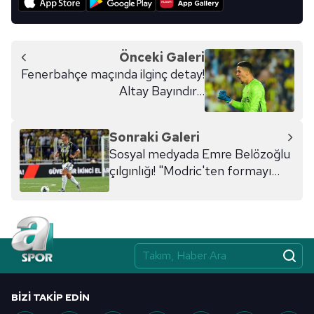
Önceki Galeri
Fenerbahçe maçında ilginç detay!
Altay Bayındır...
Sonraki Galeri
Sosyal medyada Emre Belözoğlu
çılgınlığı! "Modric'ten formayı
alır"
BIZI TAKIP EDIN