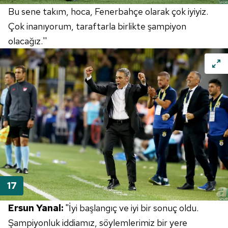
Bu sene takım, hoca, Fenerbahçe olarak çok iyiyiz.
Çok inanıyorum, taraftarla birlikte şampiyon
olacağız.''
Ersun Yanal:
"İyi başlangıç ve iyi bir sonuç oldu.
Şampiyonluk iddiamız, söylemlerimiz bir yere