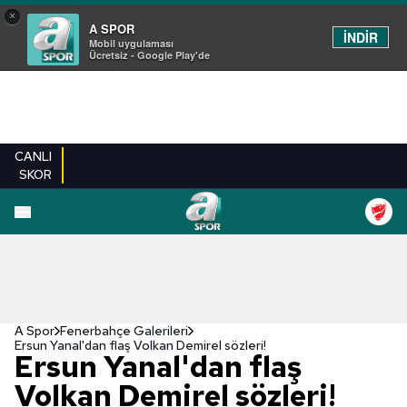
×
A SPOR
İNDİR
Mobil uygulaması
Ücretsiz - Google Play'de
CANLI
SKOR
EN YENILER
BEŞIKTAŞ
FENERBAHÇE
GALATASARAY
TRABZONSPO
A Spor
Fenerbahçe Galerileri
Ersun Yanal'dan flaş Volkan Demirel sözleri!
Ersun Yanal'dan flaş
Volkan Demirel sözleri!