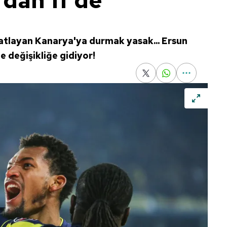
'dan 11'de
hatlayan Kanarya'ya durmak yasak... Ersun
e değişikliğe gidiyor!