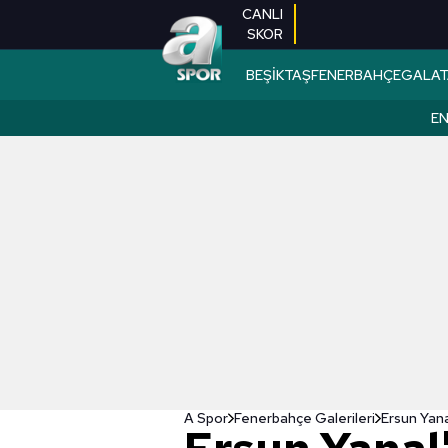
CANLI
SKOR
BEŞİKTAŞ
FENERBAHÇE
GALAT
EN
A Spor
Fenerbahçe Galerileri
Ersun Yana