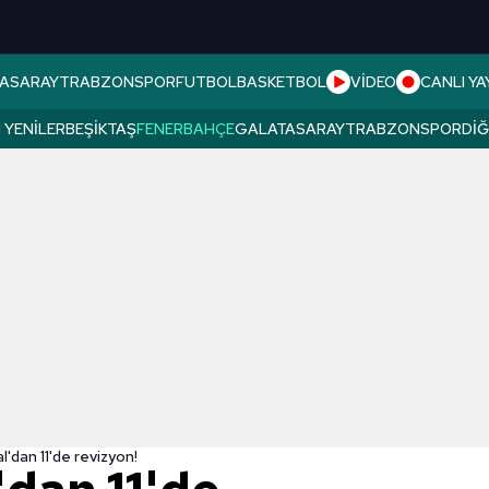
ASARAY
TRABZONSPOR
FUTBOL
BASKETBOL
VİDEO
CANLI YA
 YENILER
BEŞIKTAŞ
FENERBAHÇE
GALATASARAY
TRABZONSPOR
DI
l'dan 11'de revizyon!