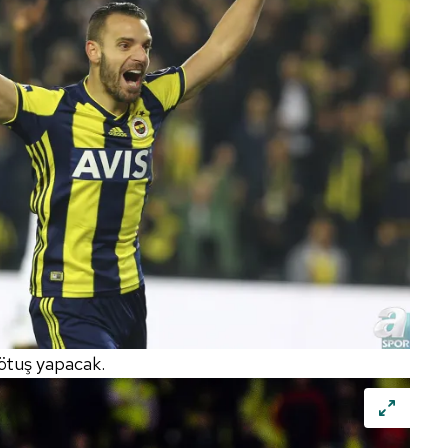
 çerezlerle ilgili bilgi almak için lütfen
tıklayınız
.
rötuş yapacak.