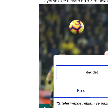
aynı şekilde devam edip 3 puanla 
Reddet
Rıza
"Sitelerimizde reklam ve paza