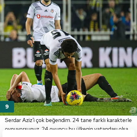
Serdar Aziz'i çok beğendim. 24 tane farklı karakterle
oynuyorsunuz. 24 oyuncu bu ülkenin vatandaşı olsa