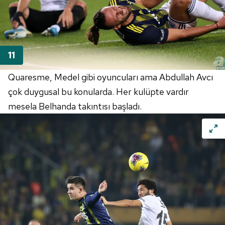
Metnimizi
ziyaret edebilirsiniz.
6698 sayılı Kişisel Verilerin Korunması Kanunu uyarınca
hazırlanmış Aydınlatma Metnimizi okumak ve sitemizde
ilgili mevzuata uygun olarak kullanılan çerezlerle ilgili bilgi
almak için lütfen
tıklayınız
.
Quaresme
,
Medel
gibi oyuncuları ama Abdullah Avcı
çok duygusal bu konularda. Her kulüpte vardır
mesela
Belhanda
takıntısı başladı.