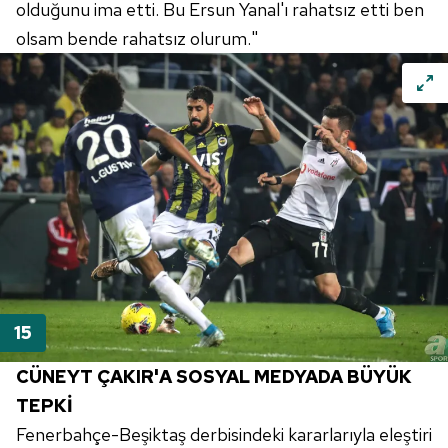
olduğunu ima etti. Bu Ersun Yanal'ı rahatsız etti ben
olsam bende rahatsız olurum."
CÜNEYT ÇAKIR'A SOSYAL MEDYADA BÜYÜK
TEPKİ
Fenerbahçe-Beşiktaş
derbisindeki
kararlarıyla eleştiri