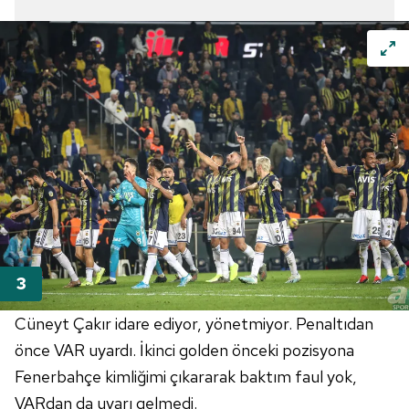
Cüneyt Çakır idare ediyor, yönetmiyor. Penaltıdan
önce VAR uyardı. İkinci golden önceki pozisyona
Fenerbahçe
kimliğimi çıkararak baktım faul yok,
VARdan
da uyarı gelmedi.