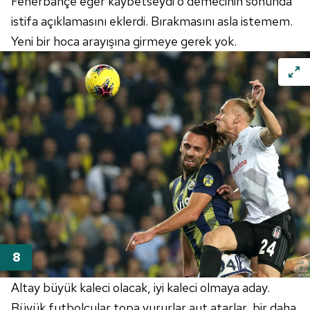
Fenerbahçe
eğer kaybetseydi o demecinin sonunda
istifa açıklamasını eklerdi. Bırakmasını asla istemem.
Yeni bir hoca arayışına girmeye gerek yok.
Altay büyük kaleci olacak, iyi kaleci olmaya aday.
Büyük futbolcular topa vururlar aut atarlar, bir daha