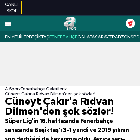
CANLI
SKOR
EN YENILER
BEŞIKTAŞ
FENERBAHÇE
GALATASARAY
TRABZONSPO
A Spor
Fenerbahçe Galerileri
Cüneyt Çakır'a Rıdvan Dilmen'den şok sözler!
Cüneyt Çakır'a Rıdvan
Dilmen'den şok sözler!
Süper Lig'in 16. haftasında Fenerbahçe
sahasında Beşiktaş'ı 3-1 yendi ve 2019 yılının
son derbisini de kazanmış oldu. Ayrıca sarı-