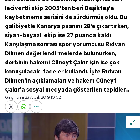
lacivertli ekip 2005'ten beri Beşiktaş'a
kaybetmeme serisini de sürdürmüş oldu. Bu
galibiyetle Kanarya puanını 28'e çıkartırken,
siyah-beyazlı ekip ise 27 puanda kaldı.
Karşılaşma sonrası spor yorumcusu Rıdvan
Dilmen değerlendirmelerde bulunurken,
derbinin hakemi Cüneyt Çakır için ise çok
konuşulacak ifadeler kullandı. İşte Rıdvan
Dilmen'in açıklamaları ve hakem Cüneyt
Çakır'a sosyal medyada gösterilen tepkiler...
Giriş Tarihi:
23 Aralık 2019 10:02