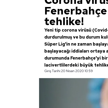
Corona virü
Fenerbahçe
tehlike!
Yeni tip corona virüsü (Covid
durdurulmuş ve bu durum kulü
Süper Lig'in ne zaman başlaya
başlayacağı iddiaları ortaya 
durumunda Fenerbahçe'yi birço
lacivertlilerdeki büyük tehlike
Giriş Tarihi:
20 Nisan 2020 10:59