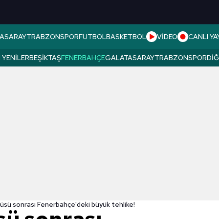
ASARAY
TRABZONSPOR
FUTBOL
BASKETBOL
VİDEO
CANLI YA
 YENILER
BEŞIKTAŞ
FENERBAHÇE
GALATASARAY
TRABZONSPOR
DI
üsü sonrası Fenerbahçe'deki büyük tehlike!