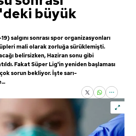
sü sonrası
'deki büyük
-19) salgını sonrası spor organizasyonları
pleri mali olarak zorluğa sürüklemişti.
cağı belirsizken, Haziran sonu gibi
atıldı. Fakat Süper Lig'in yeniden başlaması
k sorun bekliyor. İşte sarı-
...