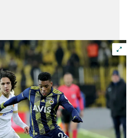
 çerezlerle ilgili bilgi almak için lütfen
tıklayınız
.