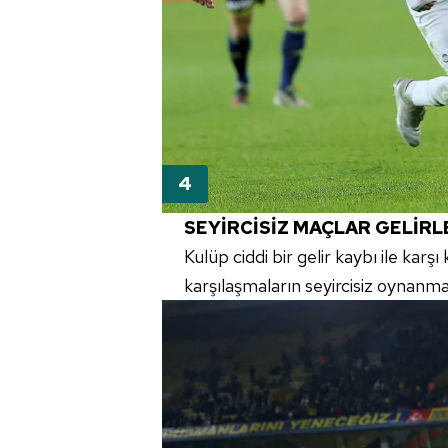
SEYİRCİSİZ MAÇLAR GELİRL
Kulüp ciddi bir gelir kaybı ile kar
karşılaşmaların seyircisiz oynanm