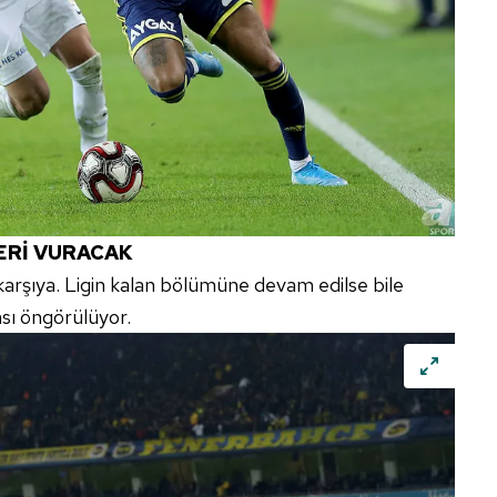
ERİ VURACAK
şı karşıya. Ligin kalan bölümüne devam edilse bile
ası öngörülüyor.