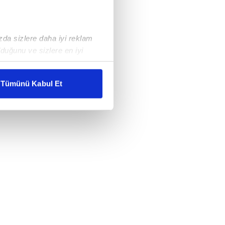
ızda sizlere daha iyi reklam
duğunu ve sizlere en iyi
liyetlerimizi karşılamak
Tümünü Kabul Et
ar gösterilmeyecektir."
çerezler kullanılmaktadır. Bu
u hizmetlerinin sunulması
i ve sizlere yönelik
nılacaktır.
kin detaylı bilgi için Ayarlar
ak ve sitemizde ilgili