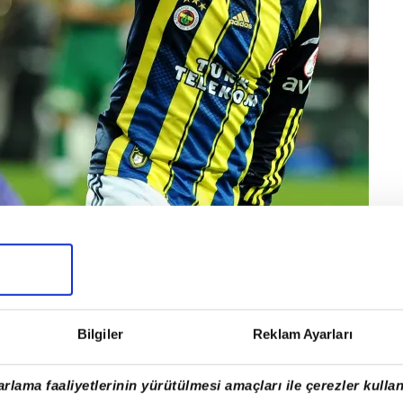
Bilgiler
Reklam Ayarları
İ FENERBAHÇE'DE"
n biri Fenerbahçe'de. Altyapıda oynayan
rlama faaliyetlerinin yürütülmesi amaçları ile çerezler kullan