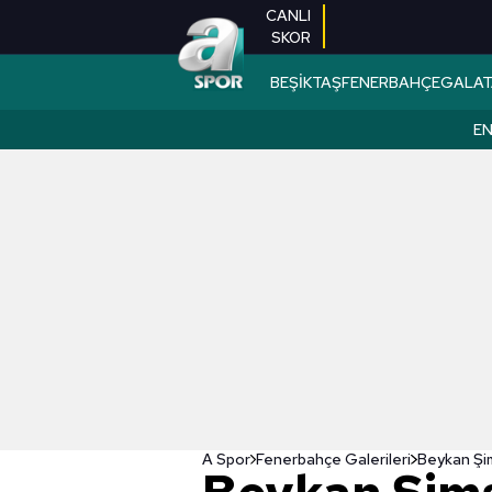
CANLI
SKOR
BEŞİKTAŞ
FENERBAHÇE
GALAT
EN
A Spor
Fenerbahçe Galerileri