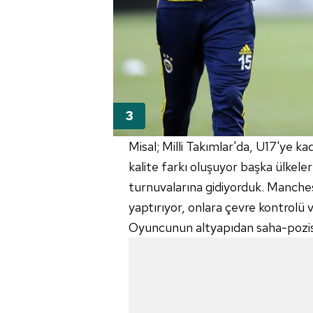
mevzuata uygun olarak kullanılan
Misal; Milli
Takımlar'da
, U17'ye kad
kalite farkı oluşuyor başka ülkeler
turnuvalarına gidiyorduk. Manche
yaptırıyor, onlara çevre kontrolü 
Oyuncunun altyapıdan saha-pozisyo