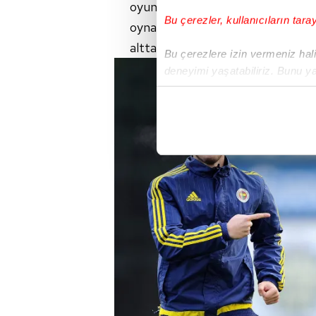
oyuncuların arasında, 'Buradan ç
Bu çerezler, kullanıcıların tara
oynamak lazım' zihniyeti vardı. B
alttan oyuncu çıkarmanın misyon
Bu çerezlere izin vermeniz halin
deneyimi yaşatabiliriz. Bunu y
içerikleri sunabilmek adına el
noktasında tek gelir kalemimiz 
Her halükârda, kullanıcılar, bu 
Sizlere daha iyi bir hizmet sun
çerezler vasıtasıyla çeşitli kiş
amacıyla kullanılmaktadır. Diğer
reklam/pazarlama faaliyetlerinin
Çerezlere ilişkin tercihlerinizi 
butonuna tıklayabilir,
Çerez Bi
6698 sayılı Kişisel Verilerin 