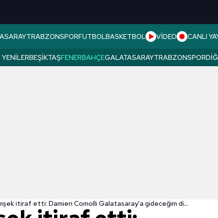
ASARAY
TRABZONSPOR
FUTBOL
BASKETBOL
VİDEO
CANLI YA
 YENILER
BEŞIKTAŞ
FENERBAHÇE
GALATASARAY
TRABZONSPOR
DI
Beykan Şimşek itiraf etti: Damien Comolli Galatasaray'a gideceğim diye korktu