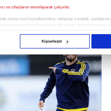
ıkamıyoruz. Buradan gitmek, başka yerde
yıcı ve cihazlarını tanımlayarak çalışırlar.
unu yukarıdakiler bilmiyordu. Ama asıl problem
 olmaması.
de sizlere özel kişiselleştirilmiş reklamlar sunabilir, sayfalarım
aparken amacımızın size daha iyi bir reklam deneyimi sunmak ol
imizden gelen çabayı gösterdiğimizi ve bu noktada, reklamların ma
olduğunu sizlere hatırlatmak isteriz.
Kişiselleştir
çerezlere izin vermedikleri takdirde, kullanıcılara hedefli reklaml
abilmek için İnternet Sitemizde kendimize ve üçüncü kişilere ait 
isel verileriniz işlenmekte olup gerekli olan çerezler bilgi toplum
 çerezler, sitemizin daha işlevsel kılınması ve kişiselleştirilmes
 yapılması, amaçlarıyla sınırlı olarak açık rızanız dahilinde kulla
aşağıda yer alan panel vasıtasıyla belirleyebilirsiniz. Çerezlere iliş
lgilendirme Metnimizi
ziyaret edebilirsiniz.
Korunması Kanunu uyarınca hazırlanmış Aydınlatma Metnimizi okum