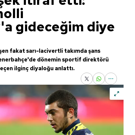
k itiraf etti:
olli
'a gideceğim diye
en fakat sarı-lacivertli takımda şans
nerbahçe'de dönemin sportif direktörü
eçen ilginç diyaloğu anlattı.