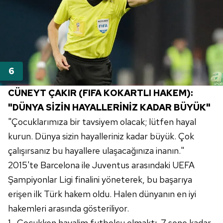
CÜNEYT ÇAKIR (FIFA KOKARTLI HAKEM):
"DÜNYA SİZİN HAYALLERİNİZ KADAR BÜYÜK"
"Çocuklarımıza bir tavsiyem olacak; lütfen hayal
kurun. Dünya sizin hayalleriniz kadar büyük. Çok
çalışırsanız bu hayallere ulaşacağınıza inanın."
2015'te Barcelona ile Juventus arasındaki UEFA
Şampiyonlar Ligi finalini yöneterek, bu başarıya
erişen ilk Türk hakem oldu. Halen dünyanın en iyi
hakemleri arasında gösteriliyor.
1- Çocukken hayalim futbolcu olmaktı. 7 sene kadar