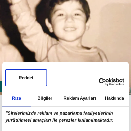
Reddet
Rıza
Bilgiler
Reklam Ayarları
Hakkında
2- Çocuklarımız bizim geleceğimiz. Bugün
çıkamadıkları o sokaklar, onların cıvıltılarıyla hayat
"Sitelerimizde reklam ve pazarlama faaliyetlerinin
buluyor. En kısa zamanda okullarına, sınıflarına
yürütülmesi amaçları ile çerezler kullanılmaktadır.
kavuşacaklar inşallah. Çok güzel günleri olacak. Bu