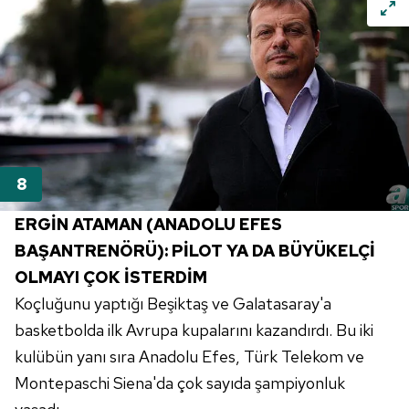
verileriniz işlenmekte olup gerekli olan çerezler bilgi
toplumu hizmetlerinin sunulması amacıyla
kullanılmaktadır. Diğer çerezler, sitemizin daha işlevsel
kılınması ve kişiselleştirilmesi ve sizlere yönelik
reklam/pazarlama faaliyetlerinin yapılması, amaçlarıyla
sınırlı olarak açık rızanız dahilinde kullanılacaktır.
Çerezlere ilişkin tercihlerinizi aşağıda yer alan panel
vasıtasıyla belirleyebilirsiniz. Çerezlere ilişkin detaylı bilgi
için Ayarlar butonuna tıklayabilir,
Çerez Bilgilendirme
ERGİN ATAMAN (ANADOLU EFES
Metnimizi
ziyaret edebilirsiniz.
BAŞANTRENÖRÜ): PİLOT YA DA BÜYÜKELÇİ
OLMAYI ÇOK İSTERDİM
6698 sayılı Kişisel Verilerin Korunması Kanunu uyarınca
Koçluğunu yaptığı Beşiktaş ve Galatasaray'a
hazırlanmış Aydınlatma Metnimizi okumak ve sitemizde
ilgili mevzuata uygun olarak kullanılan çerezlerle ilgili bilgi
basketbolda ilk Avrupa kupalarını kazandırdı. Bu iki
almak için lütfen
tıklayınız
.
kulübün yanı sıra Anadolu Efes, Türk Telekom ve
Montepaschi Siena'da çok sayıda şampiyonluk