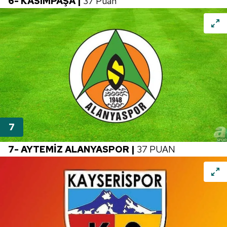
6- KASIMPAŞA |
37 Puan
7- AYTEMİZ ALANYASPOR |
37 PUAN