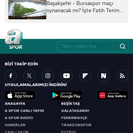
Başakşehir - Bursaspor maçı
oynanacak mı? İşte Fatih Terim
Stadı'ndaki son durum...
BIZI TAKIP EDIN
UYGULAMALARIMIZI İNDİRİN!
ANASAYFA
BEŞİKTAŞ
A SPOR CANLI YAYIN
GALATASARAY
A SPOR RADYO
FENERBAHÇE
HABERLER
TRABZONSPOR
CANLI SKOR
FUTBOL