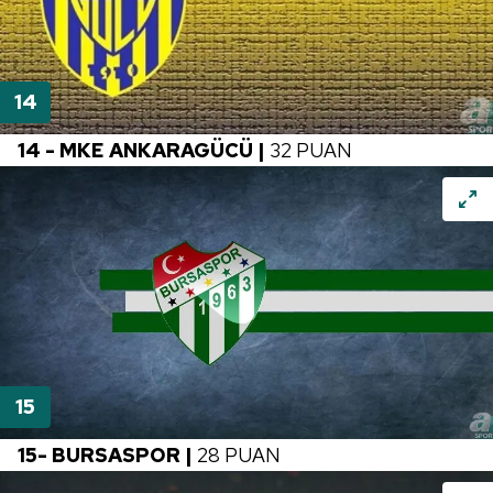
14 - MKE ANKARAGÜCÜ |
32 PUAN
15- BURSASPOR |
28 PUAN