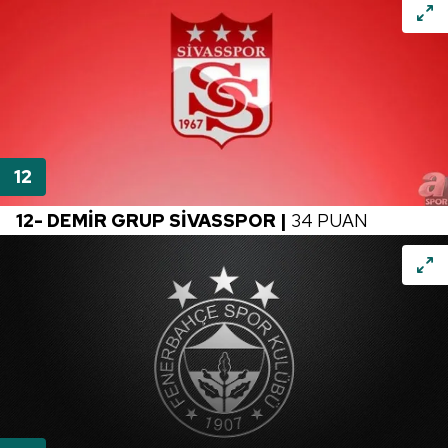
ilgili mevzuata uygun olarak kullanılan çerezlerle ilgili bilgi
almak için lütfen
tıklayınız
.
12- DEMİR GRUP SİVASSPOR |
34 PUAN