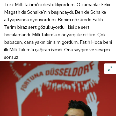
vasıtasıyla belirleyebilirsiniz. Çerezlere ilişkin detaylı bilgi
Türk Milli
Takımı'nı
destekliyordum. O zamanlar
Felix
için Ayarlar butonuna tıklayabilir,
Çerez Bilgilendirme
Magath
da
Schalke'nin
başındaydı. Ben de
Schalke
Metnimizi
ziyaret edebilirsiniz.
altyapısında oynuyordum. Benim gözümde Fatih
6698 sayılı Kişisel Verilerin Korunması Kanunu uyarınca
Terim biraz sert gözüküyordu. İkisi de sert
hazırlanmış Aydınlatma Metnimizi okumak ve sitemizde
hocalardandı. Milli Takım'a o
önyargı
ile gittim. Çok
ilgili mevzuata uygun olarak kullanılan çerezlerle ilgili bilgi
babacan, cana yakın bir isim gördüm. Fatih Hoca beni
almak için lütfen
tıklayınız
.
ilk Milli Takım'a çağıran isimdi. Ona saygım ve sevgim
sonsuz.