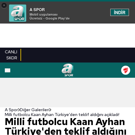
×
A SPOR
İNDİR
Mobil uygulaması
Ücretsiz - Google Play'de
CANLI
SKOR
EN YENILER
BEŞIKTAŞ
FENERBAHÇE
GALATASARAY
TRABZONSPO
A Spor
Diğer Galerileri
Milli futbolcu Kaan Ayhan Türkiye'den teklif aldığını açıkladı!
Milli futbolcu Kaan Ayhan
Türkiye'den teklif aldığını