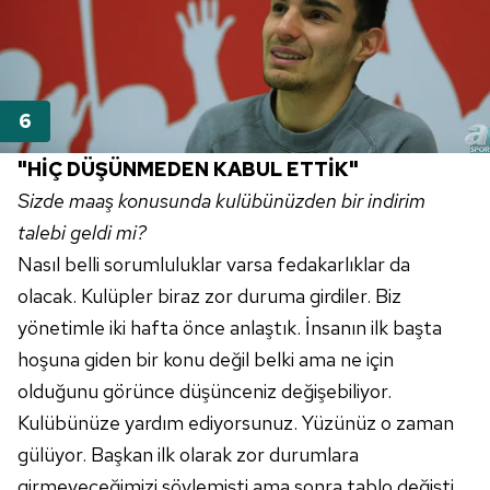
"HİÇ DÜŞÜNMEDEN KABUL ETTİK"
Sizde maaş konusunda kulübünüzden bir indirim
talebi geldi mi?
Nasıl belli sorumluluklar varsa fedakarlıklar da
olacak. Kulüpler biraz zor duruma girdiler. Biz
yönetimle iki hafta önce anlaştık. İnsanın ilk başta
hoşuna giden bir konu değil belki ama ne için
olduğunu görünce düşünceniz değişebiliyor.
Kulübünüze yardım ediyorsunuz. Yüzünüz o zaman
gülüyor. Başkan ilk olarak zor durumlara
girmeyeceğimizi söylemişti ama sonra tablo değişti.