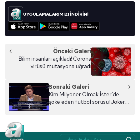
UYGULAMALARIMIZI İNDİRİN!
Önceki Galeri
Bilim insanları açıkladı! Corona
virüsü mutasyona uğradı
Sonraki Galeri
Kim Milyoner Olmak İster'de
şoke eden futbol sorusu! Joker
kullandı ve...