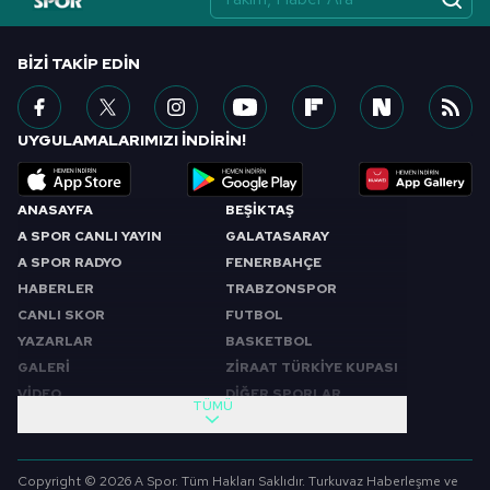
BIZI TAKIP EDIN
UYGULAMALARIMIZI İNDİRİN!
ANASAYFA
BEŞİKTAŞ
A SPOR CANLI YAYIN
GALATASARAY
A SPOR RADYO
FENERBAHÇE
HABERLER
TRABZONSPOR
CANLI SKOR
FUTBOL
YAZARLAR
BASKETBOL
GALERİ
ZİRAAT TÜRKİYE KUPASI
VİDEO
DİĞER SPORLAR
TÜMÜ
PROGRAMLAR
VIDEO
SABAH SPORU
FUTBOL
Copyright © 2026 A Spor. Tüm Hakları Saklıdır. Turkuvaz Haberleşme ve