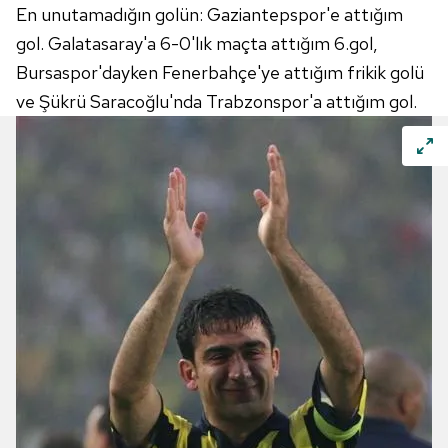
En unutamadığın golün: Gaziantepspor'e attığım
gol. Galatasaray'a 6-0'lık maçta attığım 6.gol,
Bursaspor'dayken Fenerbahçe'ye attığım frikik golü
ve Şükrü Saracoğlu'nda Trabzonspor'a attığım gol.