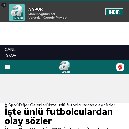
×
A SPOR
İNDİR
Mobil uygulaması
Ücretsiz - Google Play'de
CANLI
SKOR
EN YENILER
BEŞIKTAŞ
FENERBAHÇE
GALATASARAY
TRABZONSPO
A Spor
Diğer Galerileri
İşte ünlü futbolculardan olay sözler
İşte ünlü futbolculardan
olay sözler