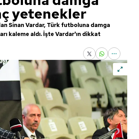
utboluna damga
ç yetenekler
dan Sinan Vardar, Türk futboluna damga
rı kaleme aldı. İşte Vardar'ın dikkat