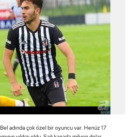
 Bel adında çok özel bir oyuncu var. Henüz 17
ının yıldızı oldu. Sağ kanada milyon dolar