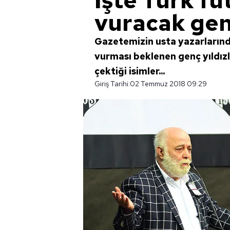
İşte Türk f
vuracak gen
Gazetemizin usta yazarların
vurması beklenen genç yıldızla
çektiği isimler...
Giriş Tarihi:
02 Temmuz 2018 09:29