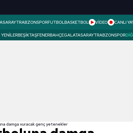
ASARAY
TRABZONSPOR
FUTBOL
BASKETBOL
VİDEO
CANLI YA
 YENILER
BEŞIKTAŞ
FENERBAHÇE
GALATASARAY
TRABZONSPOR
DI
luna damga vuracak genç yetenekler