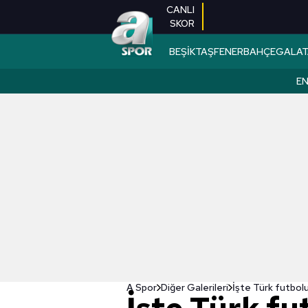
CANLI
SKOR
BEŞİKTAŞ
FENERBAHÇE
GALAT
EN
A Spor
Diğer Galerileri
İşte Türk futbo