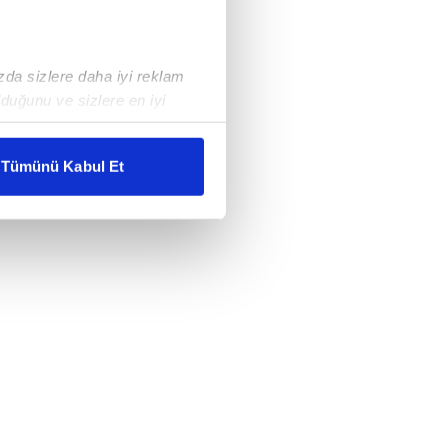
ızda sizlere daha iyi reklam
duğunu ve sizlere en iyi
liyetlerimizi karşılamak
Tümünü Kabul Et
ar gösterilmeyecektir."
çerezler kullanılmaktadır. Bu
u hizmetlerinin sunulması
i ve sizlere yönelik
nılacaktır.
kin detaylı bilgi için Ayarlar
ak ve sitemizde ilgili