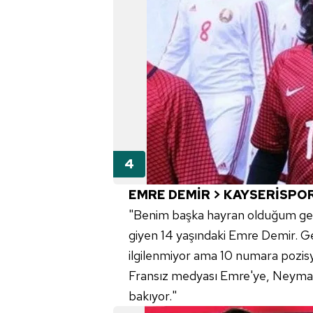
mevzuata uygun olarak kullanılan
EMRE DEMİR > KAYSERİSPO
"Benim başka hayran olduğum gen
giyen 14 yaşındaki Emre Demir. G
ilgilenmiyor ama 10 numara poz
Fransız medyası Emre'ye, Neymar
bakıyor."