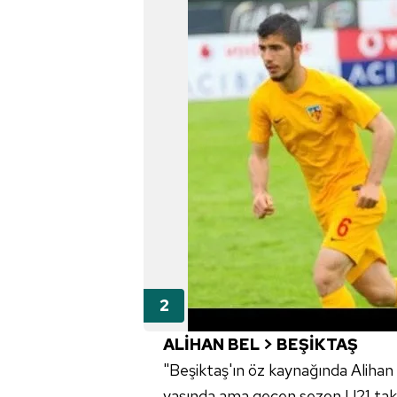
ALİHAN BEL > BEŞİKTAŞ
"Beşiktaş'ın öz kaynağında Alihan
yaşında ama geçen sezon U21 takım