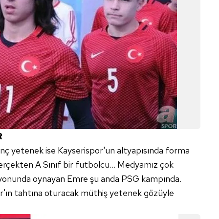
 çerezlerle ilgili bilgi almak için lütfen
tıklayınız
.
R
ç yetenek ise Kayserispor'un altyapısında forma
erçekten A Sınıf bir futbolcu... Medyamız çok
isyonunda oynayan Emre şu anda PSG kampında.
'ın tahtına oturacak müthiş yetenek gözüyle