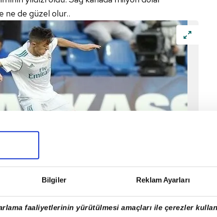
e ne de güzel olur..
Bilgiler
Reklam Ayarları
RBAHÇE
 en radikal kararına imza atarak 15 yaşındaki
rlama faaliyetlerinin yürütülmesi amaçları ile çerezler kullan
özleşme imzaladı. Bu isme dikkat edin. 10