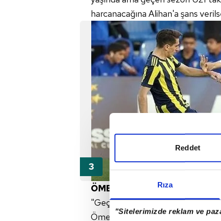
harcanacağına Alihan'a şans verils
Reddet
Rıza
ÖMER FARUK BEYAZ > FENE
"Geçen ay Fenerbahçe son yılların
"Sitelerimizde reklam ve paza
Ömer Faruk Beyaz'a profesyonel s