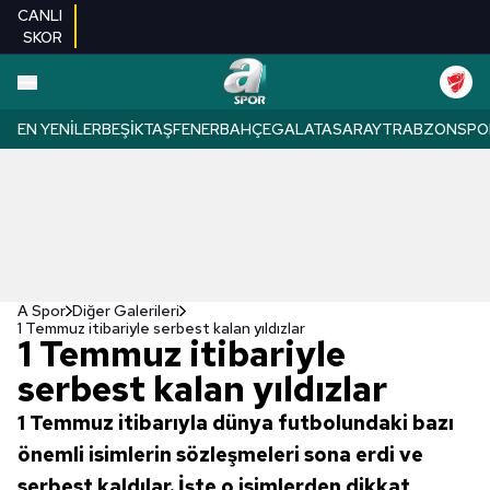
CANLI
SKOR
EN YENILER
BEŞIKTAŞ
FENERBAHÇE
GALATASARAY
TRABZONSPO
A Spor
Diğer Galerileri
1 Temmuz itibariyle serbest kalan yıldızlar
1 Temmuz itibariyle
serbest kalan yıldızlar
1 Temmuz itibarıyla dünya futbolundaki bazı
önemli isimlerin sözleşmeleri sona erdi ve
serbest kaldılar. İşte o isimlerden dikkat