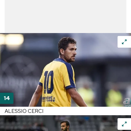
kılınması ve kişiselleştirilmesi ve sizlere yönelik
reklam/pazarlama faaliyetlerinin yapılması, amaçlarıyla
sınırlı olarak açık rızanız dahilinde kullanılacaktır.
Çerezlere ilişkin tercihlerinizi aşağıda yer alan panel
vasıtasıyla belirleyebilirsiniz. Çerezlere ilişkin detaylı bilgi
için Ayarlar butonuna tıklayabilir,
Çerez Bilgilendirme
Metnimizi
ziyaret edebilirsiniz.
6698 sayılı Kişisel Verilerin Korunması Kanunu uyarınca
hazırlanmış Aydınlatma Metnimizi okumak ve sitemizde
ilgili mevzuata uygun olarak kullanılan çerezlerle ilgili bilgi
almak için lütfen
tıklayınız
.
ALESSIO CERCI