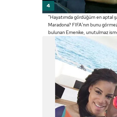
mevzuata uygun olarak kullanılan
"Hayatımda gördüğüm en aptal şah
Maradona? FIFA'nın bunu görmezi 
bulunan Emenike, unutulmaz isme a