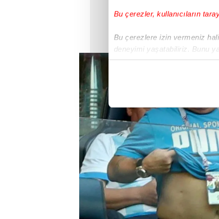
Bu çerezler, kullanıcıların tara
Bu çerezlere izin vermeniz halin
deneyimi yaşatabiliriz. Bunu y
içerikleri sunabilmek adına el
noktasında tek gelir kalemimiz 
Her halükârda, kullanıcılar, bu 
Sizlere daha iyi bir hizmet sun
çerezler vasıtasıyla çeşitli kiş
amacıyla kullanılmaktadır. Diğer
reklam/pazarlama faaliyetlerinin
Çerezlere ilişkin tercihlerinizi 
butonuna tıklayabilir,
Çerez Bi
6698 sayılı Kişisel Verilerin 