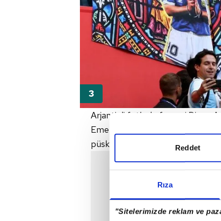
Arjantinli futbol efsanesi Diego
Emenike, Maradona'nın maç esnası
püskürdü.
Reddet
Rıza
"Sitelerimizde reklam ve paza