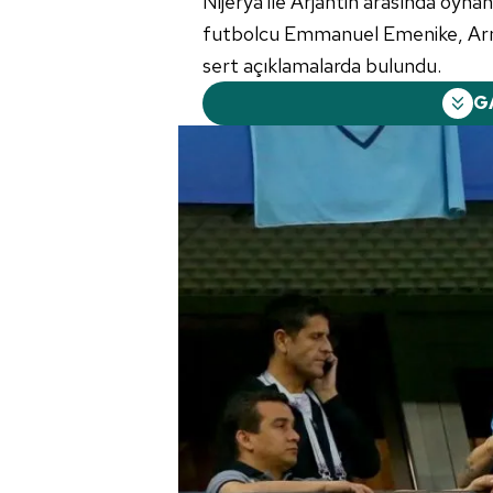
Nijerya ile Arjantin arasında oyn
futbolcu Emmanuel Emenike, Arna
sert açıklamalarda bulundu.
G