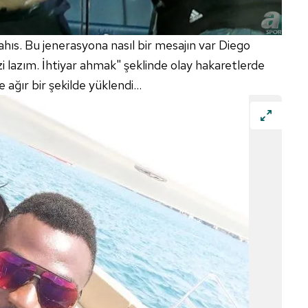
 çerezlerle ilgili bilgi almak için lütfen
tıklayınız
.
ıs. Bu jenerasyona nasıl bir mesajın var Diego
lazım. İhtiyar ahmak" şeklinde olay hakaretlerde
ğır bir şekilde yüklendi...