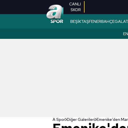
CANLI
SKOR
BEŞİKTAŞ
FENERBAHÇE
GALAT
EN
A Spor
Diğer Galerileri
Emenike'den Mara