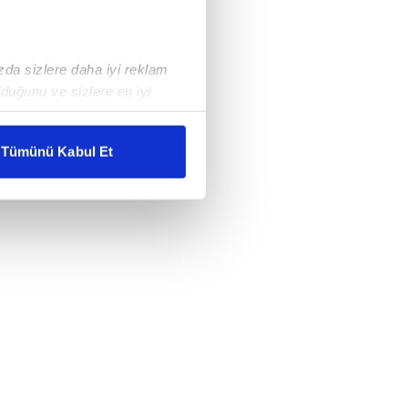
ızda sizlere daha iyi reklam
duğunu ve sizlere en iyi
liyetlerimizi karşılamak
Tümünü Kabul Et
ar gösterilmeyecektir."
çerezler kullanılmaktadır. Bu
u hizmetlerinin sunulması
i ve sizlere yönelik
nılacaktır.
kin detaylı bilgi için Ayarlar
ak ve sitemizde ilgili