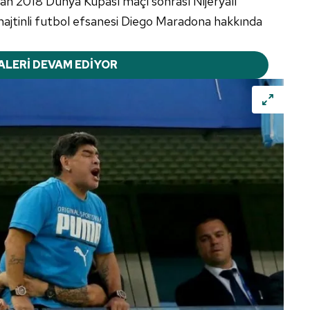
anan 2018 Dünya Kupası maçı sonrası Nijeryalı
jtinli futbol efsanesi Diego Maradona hakkında
ALERİ DEVAM EDİYOR