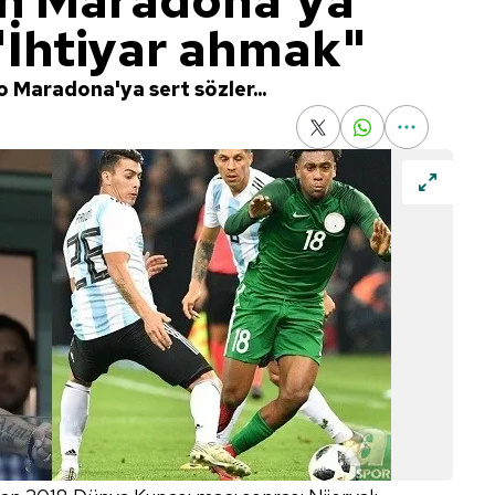
n Maradona'ya
 "İhtiyar ahmak"
Maradona'ya sert sözler...