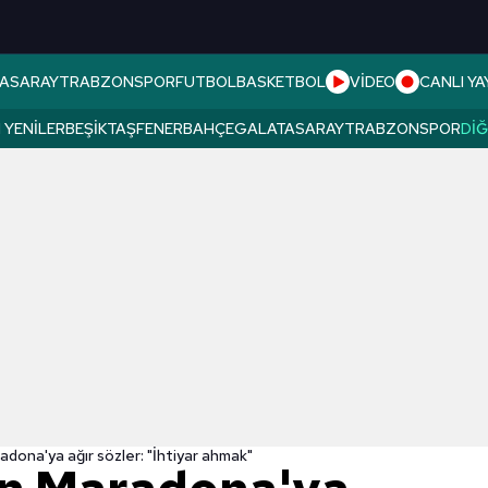
ASARAY
TRABZONSPOR
FUTBOL
BASKETBOL
VİDEO
CANLI YA
 YENILER
BEŞIKTAŞ
FENERBAHÇE
GALATASARAY
TRABZONSPOR
DI
dona'ya ağır sözler: "İhtiyar ahmak"