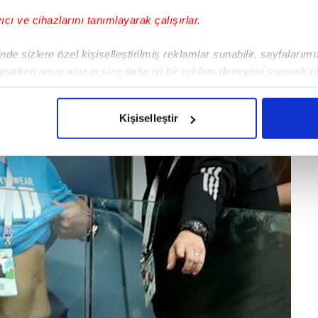
yıcı ve cihazlarını tanımlayarak çalışırlar.
de sizlere özel kişiselleştirilmiş reklamlar sunabilir, sayfalarım
aparken amacımızın size daha iyi bir reklam deneyimi sunmak ol
imizden gelen çabayı gösterdiğimizi ve bu noktada, reklamların ma
olduğunu sizlere hatırlatmak isteriz.
Kişiselleştir
çerezlere izin vermedikleri takdirde, kullanıcılara hedefli reklaml
abilmek için İnternet Sitemizde kendimize ve üçüncü kişilere ait 
isel verileriniz işlenmekte olup gerekli olan çerezler bilgi toplum
 çerezler, sitemizin daha işlevsel kılınması ve kişiselleştirilmes
 yapılması, amaçlarıyla sınırlı olarak açık rızanız dahilinde kulla
aşağıda yer alan panel vasıtasıyla belirleyebilirsiniz. Çerezlere iliş
lgilendirme Metnimizi
ziyaret edebilirsiniz.
Korunması Kanunu uyarınca hazırlanmış Aydınlatma Metnimizi okum