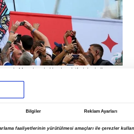
 Armando Maradona hakkında şok ifadeler kullanan
nda tribünlerde yaptığı hareketlere ateş
Bilgiler
Reklam Ayarları
rlama faaliyetlerinin yürütülmesi amaçları ile çerezler kullan