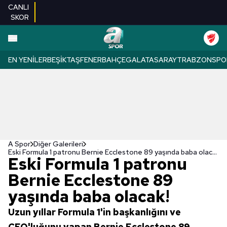
CANLI
SKOR
EN YENILER
BEŞIKTAŞ
FENERBAHÇE
GALATASARAY
TRABZONSPO
A Spor
Diğer Galerileri
Eski Formula 1 patronu Bernie Ecclestone 89 yaşında baba olacak!
Eski Formula 1 patronu
Bernie Ecclestone 89
yaşında baba olacak!
Uzun yıllar Formula 1'in başkanlığını ve
CEO'luğunu yapan Bernie Ecclestone 89