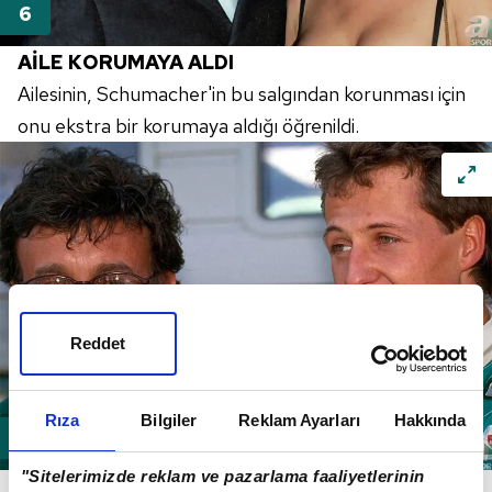
AİLE KORUMAYA ALDI
Ailesinin,
Schumacher'in
bu salgından korunması için
onu ekstra bir korumaya aldığı öğrenildi.
Reddet
Rıza
Bilgiler
Reklam Ayarları
Hakkında
"Sitelerimizde reklam ve pazarlama faaliyetlerinin
ONU PİSTLERE SOKAN KİŞİDEN ŞOK SÖZLER