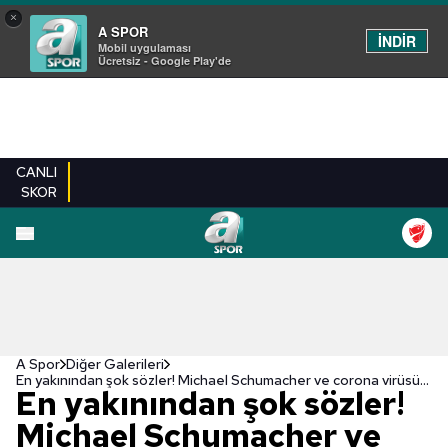
×
A SPOR
İNDİR
Mobil uygulaması
Ücretsiz - Google Play'de
CANLI
SKOR
EN YENILER
BEŞIKTAŞ
FENERBAHÇE
GALATASARAY
TRABZONSPO
A Spor
Diğer Galerileri
En yakınından şok sözler! Michael Schumacher ve corona virüsü...
En yakınından şok sözler!
Michael Schumacher ve