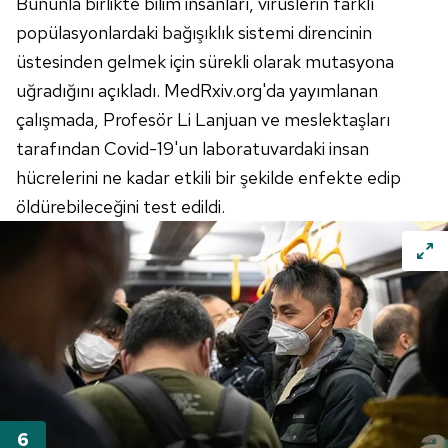
Bununla birlikte bilim insanları, virüslerin farklı
kılınması ve kişiselleştirilmesi ve sizlere yönelik
popülasyonlardaki bağışıklık sistemi direncinin
reklam/pazarlama faaliyetlerinin yapılması, amaçlarıyla
üstesinden gelmek için sürekli olarak mutasyona
sınırlı olarak açık rızanız dahilinde kullanılacaktır.
uğradığını açıkladı. MedRxiv.org'da yayımlanan
çalışmada, Profesör Li Lanjuan ve meslektaşları
Çerezlere ilişkin tercihlerinizi aşağıda yer alan panel
vasıtasıyla belirleyebilirsiniz. Çerezlere ilişkin detaylı bilgi
tarafından Covid-19'un laboratuvardaki insan
için Ayarlar butonuna tıklayabilir,
Çerez Bilgilendirme
hücrelerini ne kadar etkili bir şekilde enfekte edip
Metnimizi
ziyaret edebilirsiniz.
öldürebileceğini test edildi.
6698 sayılı Kişisel Verilerin Korunması Kanunu uyarınca
hazırlanmış Aydınlatma Metnimizi okumak ve sitemizde
ilgili mevzuata uygun olarak kullanılan çerezlerle ilgili bilgi
almak için lütfen
tıklayınız
.