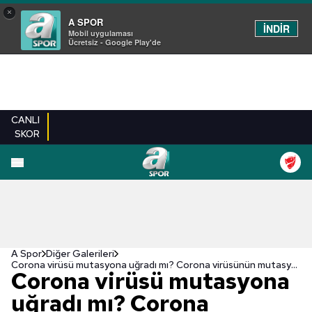
×
A SPOR
İNDİR
Mobil uygulaması
Ücretsiz - Google Play'de
CANLI
SKOR
EN YENILER
BEŞIKTAŞ
FENERBAHÇE
GALATASARAY
TRABZONSPO
A Spor
Diğer Galerileri
Corona virüsü mutasyona uğradı mı? Corona virüsünün mutasyona uğrayarak 30 türe ayrıldığı iddia edildi
Corona virüsü mutasyona
uğradı mı? Corona