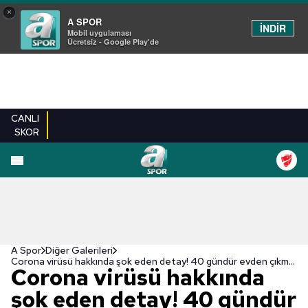
×
A SPOR
İNDİR
Mobil uygulaması
Ücretsiz - Google Play'de
CANLI
SKOR
EN YENILER
BEŞIKTAŞ
FENERBAHÇE
GALATASARAY
TRABZONSPO
A Spor
Diğer Galerileri
Corona virüsü hakkında şok eden detay! 40 gündür evden çıkmadı ancak...
Corona virüsü hakkında
şok eden detay! 40 gündür