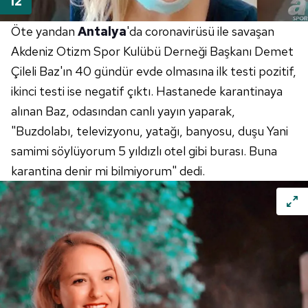
Sizlere daha iyi bir hizmet sunabilmek için İnternet
Sitemizde kendimize ve üçüncü kişilere ait çerezler
Öte yandan
Antalya
'da coronavirüsü ile savaşan
kullanılmaktadır. Bu çerezler vasıtasıyla çeşitli kişisel
Akdeniz Otizm Spor Kulübü Derneği Başkanı Demet
verileriniz işlenmekte olup gerekli olan çerezler bilgi
Çileli Baz'ın 40 gündür evde olmasına ilk testi pozitif,
toplumu hizmetlerinin sunulması amacıyla
kullanılmaktadır. Diğer çerezler, sitemizin daha işlevsel
ikinci testi ise negatif çıktı. Hastanede karantinaya
kılınması ve kişiselleştirilmesi ve sizlere yönelik
alınan Baz, odasından canlı yayın yaparak,
reklam/pazarlama faaliyetlerinin yapılması, amaçlarıyla
"Buzdolabı, televizyonu, yatağı, banyosu, duşu Yani
sınırlı olarak açık rızanız dahilinde kullanılacaktır.
samimi söylüyorum 5 yıldızlı otel gibi burası. Buna
Çerezlere ilişkin tercihlerinizi aşağıda yer alan panel
karantina denir mi bilmiyorum" dedi.
vasıtasıyla belirleyebilirsiniz. Çerezlere ilişkin detaylı bilgi
için Ayarlar butonuna tıklayabilir,
Çerez Bilgilendirme
Metnimizi
ziyaret edebilirsiniz.
6698 sayılı Kişisel Verilerin Korunması Kanunu uyarınca
hazırlanmış Aydınlatma Metnimizi okumak ve sitemizde
ilgili mevzuata uygun olarak kullanılan çerezlerle ilgili bilgi
almak için lütfen
tıklayınız
.