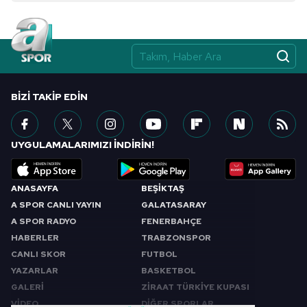
BIZI TAKIP EDIN
UYGULAMALARIMIZI İNDİRİN!
ANASAYFA
BEŞİKTAŞ
A SPOR CANLI YAYIN
GALATASARAY
A SPOR RADYO
FENERBAHÇE
HABERLER
TRABZONSPOR
CANLI SKOR
FUTBOL
YAZARLAR
BASKETBOL
GALERİ
ZİRAAT TÜRKİYE KUPASI
VİDEO
DİĞER SPORLAR