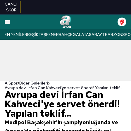
CANLI
SKOR
EN YENILER
BEŞIKTAŞ
FENERBAHÇE
GALATASARAY
TRABZONSPO
A Spor
Diğer Galerileri
Avrupa devi İrfan Can Kahveci'ye servet önerdi! Yapılan teklif...
Avrupa devi İrfan Can
Kahveci'ye servet önerdi!
Yapılan teklif...
Medipol Başakşehir'in şampiyonluğunda ve
Avrupa'da gösterdiği başarıda büyük rol