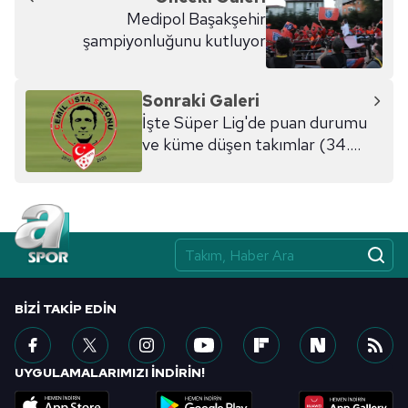
Medipol Başakşehir
şampiyonluğunu kutluyor
Sonraki Galeri
İşte Süper Lig'de puan durumu
ve küme düşen takımlar (34.
hafta puan durumu)
BIZI TAKIP EDIN
UYGULAMALARIMIZI İNDİRİN!