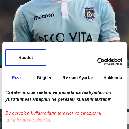
Reddet
Devler Ligi'ne katılacak olmasından dolayı Sevilla
Rıza
Bilgiler
Reklam Ayarları
Hakkında
Sportif Direktörü Monchi, özel isimler arıyor. Bu dev
platformda mücadele edebilecek isimlerle ilgilenen
"Sitelerimizde reklam ve pazarlama faaliyetlerinin
Monchi ve teknik direktör Lopetegui, Ever
yürütülmesi amaçları ile çerezler kullanılmaktadır.
Banega'nın yerine bir 'beyin' arıyor.
Bu çerezler, kullanıcıların tarayıcı ve cihazlarını
tanımlayarak çalışırlar.