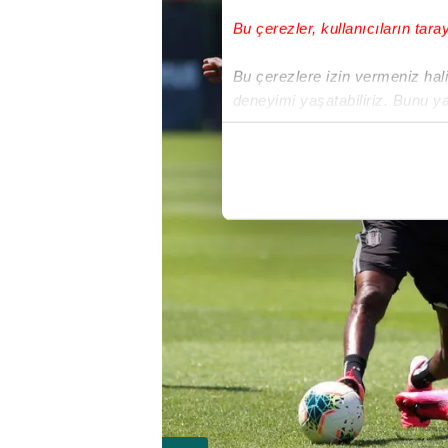
Bu çerezler, kullanıcıların tara
Bu çerezlere izin vermeniz halin
deneyimi yaşatabiliriz. Bunu y
içerikleri sunabilmek adına el
noktasında tek gelir kalemimiz 
Her halükârda, kullanıcılar, bu 
Sizlere daha iyi bir hizmet sun
çerezler vasıtasıyla çeşitli kiş
amacıyla kullanılmaktadır. Diğer
reklam/pazarlama faaliyetlerinin
Çerezlere ilişkin tercihlerinizi 
butonuna tıklayabilir,
Çerez Bi
6698 sayılı Kişisel Verilerin 