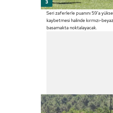
mevzuata uygun olarak kullanılan
Seri zaferlerle puanını 59'a yüks
kaybetmesi halinde kırmızı-beyaz
basamakta noktalayacak.