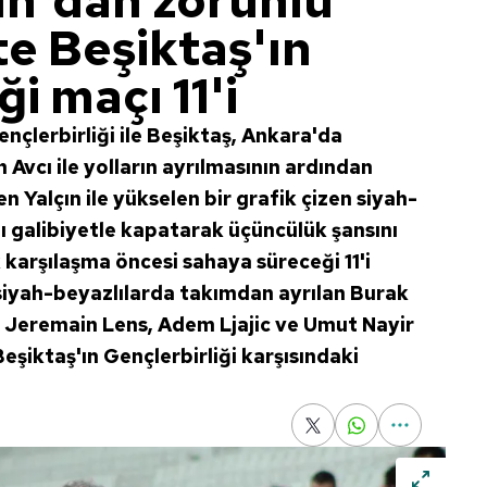
ın'dan zorunlu
te Beşiktaş'ın
i maçı 11'i
nçlerbirliği ile Beşiktaş, Ankara'da
 Avcı ile yolların ayrılmasının ardından
n Yalçın ile yükselen bir grafik çizen siyah-
ı galibiyetle kapatarak üçüncülük şansını
ik karşılaşma öncesi sahaya süreceği 11'i
 siyah-beyazlılarda takımdan ayrılan Burak
a Jeremain Lens, Adem Ljajic ve Umut Nayir
şiktaş'ın Gençlerbirliği karşısındaki