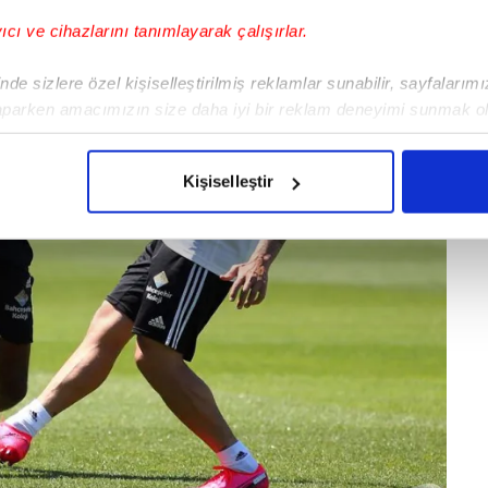
yıcı ve cihazlarını tanımlayarak çalışırlar.
de sizlere özel kişiselleştirilmiş reklamlar sunabilir, sayfalarım
aparken amacımızın size daha iyi bir reklam deneyimi sunmak ol
imizden gelen çabayı gösterdiğimizi ve bu noktada, reklamların ma
olduğunu sizlere hatırlatmak isteriz.
Kişiselleştir
çerezlere izin vermedikleri takdirde, kullanıcılara hedefli reklaml
abilmek için İnternet Sitemizde kendimize ve üçüncü kişilere ait 
isel verileriniz işlenmekte olup gerekli olan çerezler bilgi toplum
 çerezler, sitemizin daha işlevsel kılınması ve kişiselleştirilmes
 yapılması, amaçlarıyla sınırlı olarak açık rızanız dahilinde kulla
aşağıda yer alan panel vasıtasıyla belirleyebilirsiniz. Çerezlere iliş
lgilendirme Metnimizi
ziyaret edebilirsiniz.
Korunması Kanunu uyarınca hazırlanmış Aydınlatma Metnimizi okum