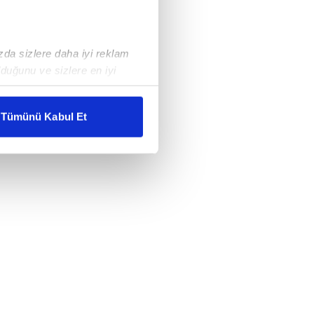
ızda sizlere daha iyi reklam
duğunu ve sizlere en iyi
liyetlerimizi karşılamak
Tümünü Kabul Et
ar gösterilmeyecektir."
çerezler kullanılmaktadır. Bu
u hizmetlerinin sunulması
i ve sizlere yönelik
nılacaktır.
kin detaylı bilgi için Ayarlar
ak ve sitemizde ilgili