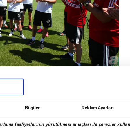
 başlayacak mücadeleyi, hakem Bahattin Şimşek
iği'ni yenerek Demir Grup
Sivasspor
'un
İzmir
'de
esini bekleyecek.
Bilgiler
Reklam Ayarları
rlama faaliyetlerinin yürütülmesi amaçları ile çerezler kullan