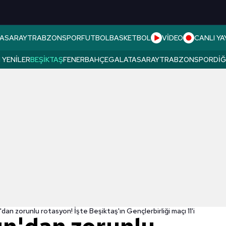
ASARAY
TRABZONSPOR
FUTBOL
BASKETBOL
VİDEO
CANLI YA
 YENILER
BEŞIKTAŞ
FENERBAHÇE
GALATASARAY
TRABZONSPOR
DI
dan zorunlu rotasyon! İşte Beşiktaş'ın Gençlerbirliği maçı 11'i