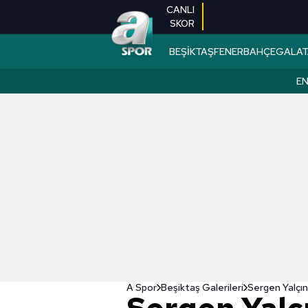
CANLI
SKOR
BEŞİKTAŞ
FENERBAHÇE
GALAT
EN
A Spor
Beşiktaş Galerileri
Sergen Yalçın'