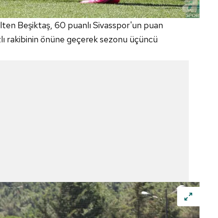
 çerezlerle ilgili bilgi almak için lütfen
tıklayınız
.
elten Beşiktaş, 60 puanlı Sivasspor'un puan
lı rakibinin önüne geçerek sezonu üçüncü