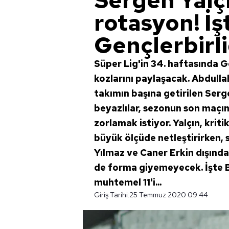
Sergen Yalç
rotasyon! İş
Gençlerbirliğ
Süper Lig'in 34. haftasında Ge
kozlarını paylaşacak. Abdullah
takımın başına getirilen Serge
beyazlılar, sezonun son maçın
zorlamak istiyor. Yalçın, krit
büyük ölçüde netleştirirken,
Yılmaz ve Caner Erkin dışınd
de forma giyemeyecek. İşte Be
muhtemel 11'i...
Giriş Tarihi:
25 Temmuz 2020 09:44