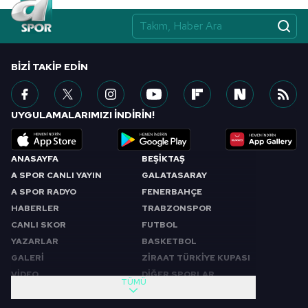
BIZI TAKIP EDIN
UYGULAMALARIMIZI İNDİRİN!
ANASAYFA
BEŞİKTAŞ
A SPOR CANLI YAYIN
GALATASARAY
A SPOR RADYO
FENERBAHÇE
HABERLER
TRABZONSPOR
CANLI SKOR
FUTBOL
YAZARLAR
BASKETBOL
GALERİ
ZİRAAT TÜRKİYE KUPASI
VİDEO
DİĞER SPORLAR
TÜMÜ
PROGRAMLAR
VIDEO