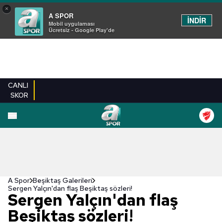
×
A SPOR
İNDİR
Mobil uygulaması
Ücretsiz - Google Play'de
CANLI
SKOR
EN YENILER
BEŞIKTAŞ
FENERBAHÇE
GALATASARAY
TRABZONSPO
A Spor
Beşiktaş Galerileri
Sergen Yalçın'dan flaş Beşiktaş sözleri!
Sergen Yalçın'dan flaş
Beşiktaş sözleri!