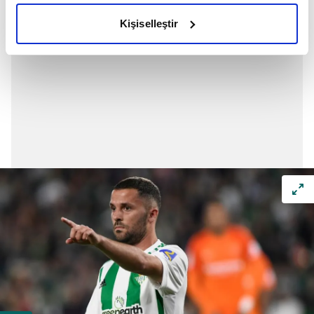
olduğunu ve sizlere en iyi içerikleri sunabilmek adına
Kişiselleştir
elimizden gelen çabayı gösterdiğimizi ve bu noktada,
reklamların maliyetlerimizi karşılamak noktasında tek gelir
kalemimiz olduğunu sizlere hatırlatmak isteriz.
Her halükârda, kullanıcılar, bu çerezlere izin vermedikleri
takdirde, kullanıcılara hedefli reklamlar
gösterilmeyecektir."
Sizlere daha iyi bir hizmet sunabilmek için İnternet
Sitemizde kendimize ve üçüncü kişilere ait çerezler
kullanılmaktadır. Bu çerezler vasıtasıyla çeşitli kişisel
verileriniz işlenmekte olup gerekli olan çerezler bilgi
toplumu hizmetlerinin sunulması amacıyla
kullanılmaktadır. Diğer çerezler, sitemizin daha işlevsel
kılınması ve kişiselleştirilmesi ve sizlere yönelik
reklam/pazarlama faaliyetlerinin yapılması, amaçlarıyla
sınırlı olarak açık rızanız dahilinde kullanılacaktır.