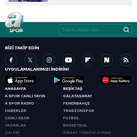
BIZI TAKIP EDIN
UYGULAMALARIMIZI İNDİRİN!
ANASAYFA
BEŞİKTAŞ
A SPOR CANLI YAYIN
GALATASARAY
A SPOR RADYO
FENERBAHÇE
HABERLER
TRABZONSPOR
CANLI SKOR
FUTBOL
YAZARLAR
BASKETBOL
GALERİ
ZİRAAT TÜRKİYE KUPASI