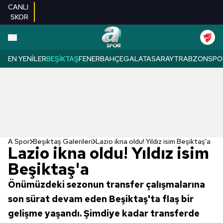
CANLI
SKOR
EN YENILER
BEŞIKTAŞ
FENERBAHÇE
GALATASARAY
TRABZONSPO
A Spor
Beşiktaş Galerileri
Lazio ikna oldu! Yıldız isim Beşiktaş'a
Lazio ikna oldu! Yıldız isim
Beşiktaş'a
Önümüzdeki sezonun transfer çalışmalarına
son sürat devam eden Beşiktaş'ta flaş bir
gelişme yaşandı. Şimdiye kadar transferde