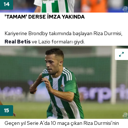
Çerezlere ilişkin tercihlerinizi aşağıda yer alan panel
vasıtasıyla belirleyebilirsiniz. Çerezlere ilişkin detaylı bilgi
'TAMAM' DERSE İMZA YAKINDA
için Ayarlar butonuna tıklayabilir,
Çerez Bilgilendirme
Metnimizi
ziyaret edebilirsiniz.
Kariyerine Brondby takımında başlayan Riza Durmisi,
Real Betis
ve Lazio formaları giydi.
6698 sayılı Kişisel Verilerin Korunması Kanunu uyarınca
hazırlanmış Aydınlatma Metnimizi okumak ve sitemizde
ilgili mevzuata uygun olarak kullanılan çerezlerle ilgili bilgi
almak için lütfen
tıklayınız
.
Geçen yıl Serie A'da 10 maça çıkan Riza Durmisi'nin