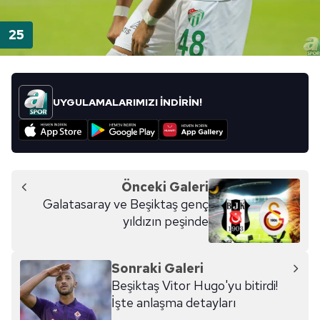
UYGULAMALARIMIZI İNDİRİN!
Önceki Galeri
Galatasaray ve Beşiktaş genç
yıldızın peşinde
Sonraki Galeri
Beşiktaş Vitor Hugo'yu bitirdi!
İşte anlaşma detayları