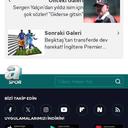
Önceki Galeri
Sergen Yalçın'dan yıldız isim için
şok sözler! "Giderse gitsin"
Sonraki Galeri
Beşiktaş'tan transferde dev
harekat! İngiltere Premier
Lig'den...
BIZI TAKIP EDIN
UYGULAMALARIMIZI İNDİRİN!