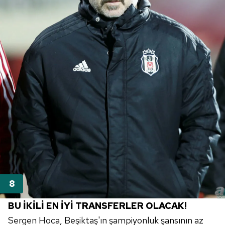
BU İKİLİ EN İYİ TRANSFERLER OLACAK!
Sergen Hoca, Beşiktaş'ın şampiyonluk şansının az