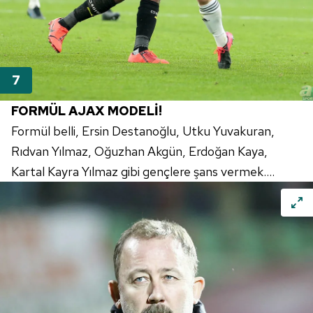
6698 sayılı Kişisel Verilerin Korunması Kanunu uyarınca
hazırlanmış Aydınlatma Metnimizi okumak ve sitemizde
ilgili mevzuata uygun olarak kullanılan çerezlerle ilgili bilgi
almak için lütfen
tıklayınız
.
FORMÜL AJAX MODELİ!
Formül belli, Ersin Destanoğlu, Utku Yuvakuran,
Rıdvan Yılmaz, Oğuzhan Akgün, Erdoğan Kaya,
Kartal Kayra Yılmaz gibi gençlere şans vermek....