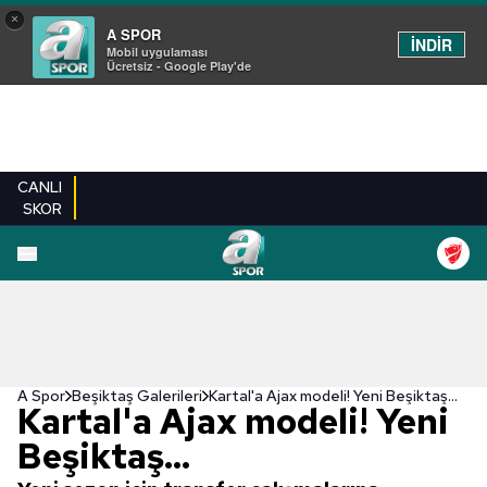
×
A SPOR
İNDİR
Mobil uygulaması
Ücretsiz - Google Play'de
CANLI
SKOR
EN YENILER
BEŞIKTAŞ
FENERBAHÇE
GALATASARAY
TRABZONSPO
A Spor
Beşiktaş Galerileri
Kartal'a Ajax modeli! Yeni Beşiktaş...
Kartal'a Ajax modeli! Yeni
Beşiktaş...