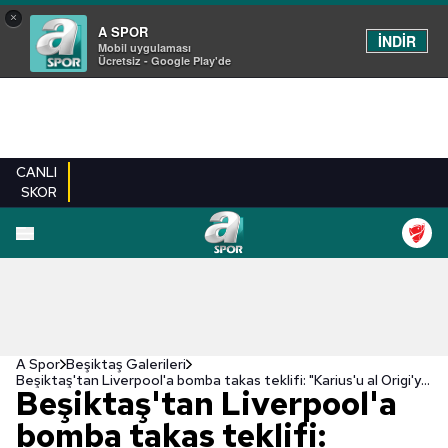
×
A SPOR
İNDİR
Mobil uygulaması
Ücretsiz - Google Play'de
CANLI
SKOR
EN YENILER
BEŞIKTAŞ
FENERBAHÇE
GALATASARAY
TRABZONSPO
A Spor
Beşiktaş Galerileri
Beşiktaş'tan Liverpool'a bomba takas teklifi: "Karius'u al Origi'yi ver!"
Beşiktaş'tan Liverpool'a
bomba takas teklifi: