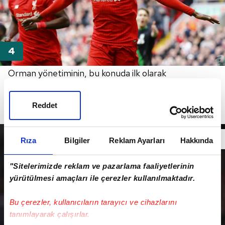
Orman yönetiminin, bu konuda ilk olarak
Liverpool'da gözden düşen ve B takımına gönderilen
Divock Origi'nin işini bitirmek için hazırlıklara başladığı
Reddet
öğrenildi.
Rıza
Bilgiler
Reklam Ayarları
Hakkında
"Sitelerimizde reklam ve pazarlama faaliyetlerinin
yürütülmesi amaçları ile çerezler kullanılmaktadır.
Bu çerezler, kullanıcıların tarayıcı ve cihazlarını
tanımlayarak çalışırlar.