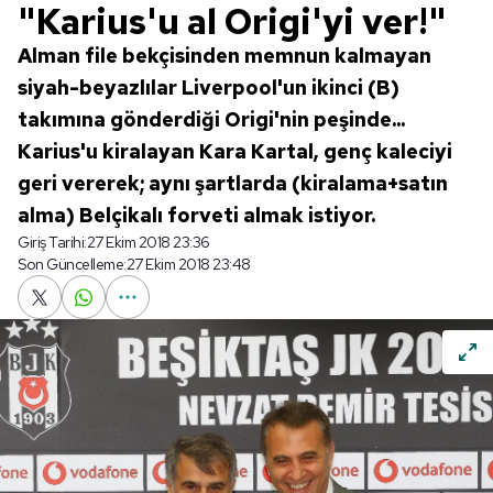
"Karius'u al Origi'yi ver!"
Alman file bekçisinden memnun kalmayan
siyah-beyazlılar Liverpool'un ikinci (B)
takımına gönderdiği Origi'nin peşinde...
Karius'u kiralayan Kara Kartal, genç kaleciyi
geri vererek; aynı şartlarda (kiralama+satın
alma) Belçikalı forveti almak istiyor.
Giriş Tarihi:
27 Ekim 2018 23:36
Son Güncelleme:
27 Ekim 2018 23:48