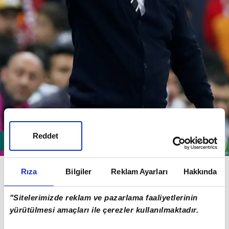
Reddet
Söz konusu dönemde dolar 3,77 lira, Euro ise 4,54
Rıza
Bilgiler
Reklam Ayarları
Hakkında
liradan satılıyordu.
"Sitelerimizde reklam ve pazarlama faaliyetlerinin
yürütülmesi amaçları ile çerezler kullanılmaktadır.