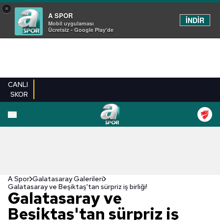
×
A SPOR
İNDİR
Mobil uygulaması
Ücretsiz - Google Play'de
CANLI
SKOR
EN YENILER
BEŞIKTAŞ
FENERBAHÇE
GALATASARAY
TRABZONSPO
A Spor
Galatasaray Galerileri
Galatasaray ve Beşiktaş'tan sürpriz iş birliği!
Galatasaray ve
Beşiktaş'tan sürpriz iş