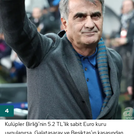
Kulüpler Birliği'nin 5.2 TL'lik sabit Euro kuru
uygulanırsa, Galatasaray ve Beşiktaş'ın kasasından