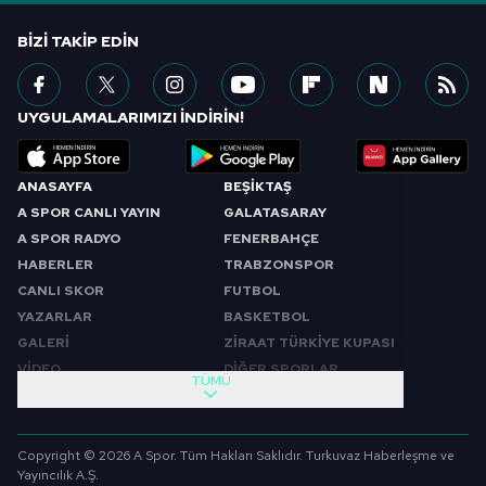
BIZI TAKIP EDIN
UYGULAMALARIMIZI İNDİRİN!
ANASAYFA
BEŞİKTAŞ
A SPOR CANLI YAYIN
GALATASARAY
A SPOR RADYO
FENERBAHÇE
HABERLER
TRABZONSPOR
CANLI SKOR
FUTBOL
YAZARLAR
BASKETBOL
GALERİ
ZİRAAT TÜRKİYE KUPASI
VİDEO
DİĞER SPORLAR
TÜMÜ
PROGRAMLAR
VIDEO
SABAH SPORU
FUTBOL
Copyright © 2026 A Spor. Tüm Hakları Saklıdır. Turkuvaz Haberleşme ve
SPOR GÜNDEMİ
BASKETBOL
Yayıncılık A.Ş.