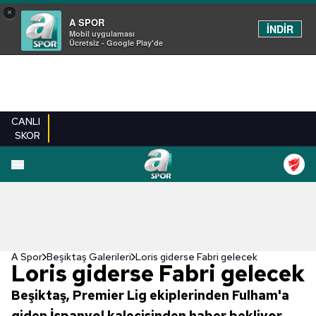
×
A SPOR
İNDİR
Mobil uygulaması
Ücretsiz - Google Play'de
CANLI
SKOR
EN YENILER
BEŞIKTAŞ
FENERBAHÇE
GALATASARAY
TRABZONSPO
A Spor
Beşiktaş Galerileri
Loris giderse Fabri gelecek
Loris giderse Fabri gelecek
Beşiktaş, Premier Lig ekiplerinden Fulham'a
giden İspanyol kalecisinden haber bekliyor...