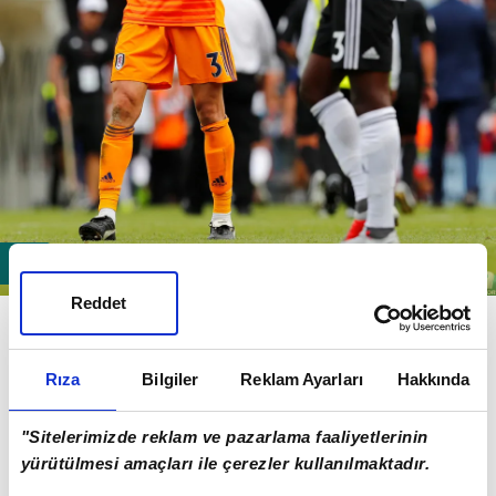
Reddet
Fulham'da son karşılaşmalarda yedek kulübesinde
kalan ve yeniden Beşiktaş'a geri önmeye sıcak bakan
Fabri için siyah-beyazlı yöneticilerin önümüzdeki
Rıza
Bilgiler
Reklam Ayarları
Hakkında
günlerde
İngiltere
'ye gidecek.
"Sitelerimizde reklam ve pazarlama faaliyetlerinin
yürütülmesi amaçları ile çerezler kullanılmaktadır.