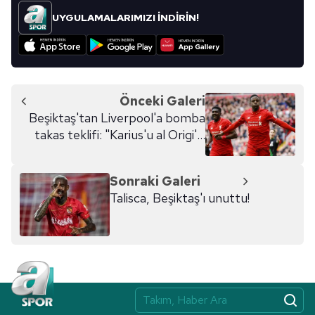
UYGULAMALARIMIZI İNDİRİN!
Önceki Galeri
Beşiktaş'tan Liverpool'a bomba
takas teklifi: "Karius'u al Origi'yi
ver!"
Sonraki Galeri
Talisca, Beşiktaş'ı unuttu!