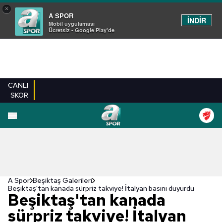
×
A SPOR
İNDİR
Mobil uygulaması
Ücretsiz - Google Play'de
CANLI
SKOR
EN YENILER
BEŞIKTAŞ
FENERBAHÇE
GALATASARAY
TRABZONSPO
A Spor
Beşiktaş Galerileri
Beşiktaş'tan kanada sürpriz takviye! İtalyan basını duyurdu
Beşiktaş'tan kanada
sürpriz takviye! İtalyan