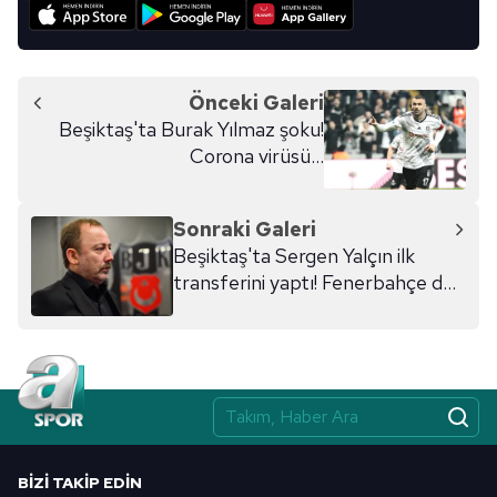
Önceki Galeri
Beşiktaş'ta Burak Yılmaz şoku!
Corona virüsü...
Sonraki Galeri
Beşiktaş'ta Sergen Yalçın ilk
transferini yaptı! Fenerbahçe de
istiyordu
BIZI TAKIP EDIN