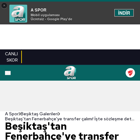
×
A SPOR
İNDİR
Mobil uygulaması
Ücretsiz - Google Play'de
CANLI
SKOR
EN YENILER
BEŞIKTAŞ
FENERBAHÇE
GALATASARAY
TRABZONSPO
A Spor
Beşiktaş Galerileri
Beşiktaş'tan Fenerbahçe'ye transfer çalımı! İşte sözleşme detayları
Beşiktaş'tan
Fenerbahçe'ye transfer