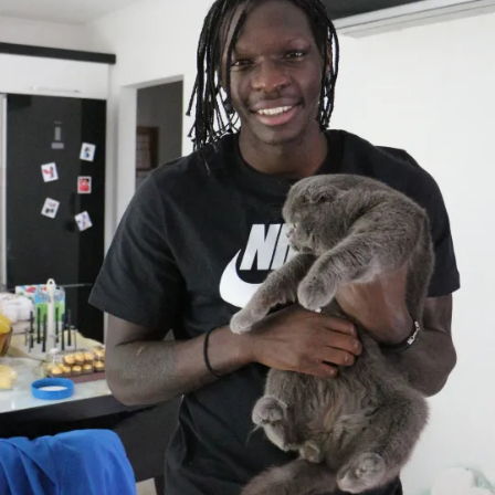
Metnimizi
ziyaret edebilirsiniz.
6698 sayılı Kişisel Verilerin Korunması Kanunu uyarınca
hazırlanmış Aydınlatma Metnimizi okumak ve sitemizde
ilgili mevzuata uygun olarak kullanılan çerezlerle ilgili bilgi
almak için lütfen
tıklayınız
.