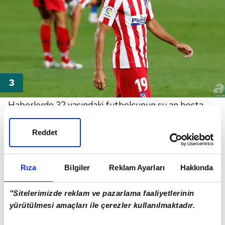
Haberlerde 32 yaşındaki futbolcunun şu an boşta
olduğu hatırlatılarak Beşiktaş'ın en ciddi takımlardan
biri olduğunun altı çizildi.
Reddet
Rıza
Bilgiler
Reklam Ayarları
Hakkında
"Sitelerimizde reklam ve pazarlama faaliyetlerinin
yürütülmesi amaçları ile çerezler kullanılmaktadır.