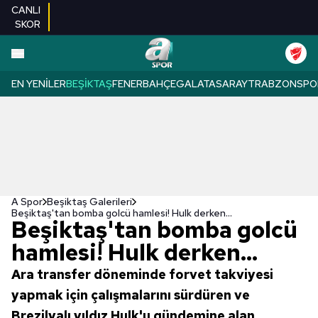
CANLI
SKOR
EN YENILER
BEŞIKTAŞ
FENERBAHÇE
GALATASARAY
TRABZONSPO
A Spor
Beşiktaş Galerileri
Beşiktaş'tan bomba golcü hamlesi! Hulk derken...
Beşiktaş'tan bomba golcü
hamlesi! Hulk derken...
Ara transfer döneminde forvet takviyesi
yapmak için çalışmalarını sürdüren ve
Brezilyalı yıldız Hulk'u gündemine alan