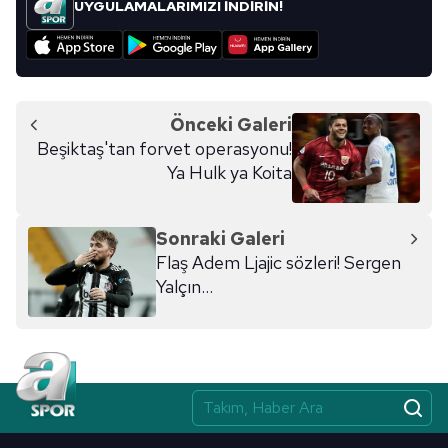
UYGULAMALARIMIZI İNDİRİN!
Önceki Galeri
Beşiktaş'tan forvet operasyonu!
Ya Hulk ya Koita
Sonraki Galeri
Flaş Adem Ljajic sözleri! Sergen
Yalçın...