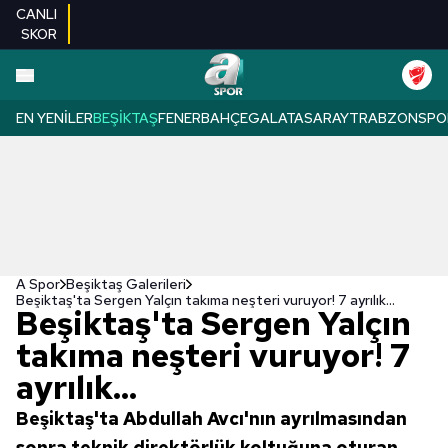
CANLI
SKOR
EN YENILER
BEŞIKTAŞ
FENERBAHÇE
GALATASARAY
TRABZONSPO
A Spor
Beşiktaş Galerileri
Beşiktaş'ta Sergen Yalçın takıma neşteri vuruyor! 7 ayrılık...
Beşiktaş'ta Sergen Yalçın
takıma neşteri vuruyor! 7
ayrılık...
Beşiktaş'ta Abdullah Avcı'nın ayrılmasından
sonra teknik direktörlük koltuğuna oturan