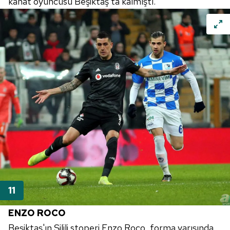
kanat oyuncusu Beşiktaş'ta kalmıştı.
ENZO
ROCO
Beşiktaş'ın Şilili stoperi Enzo Roco, forma yarışında