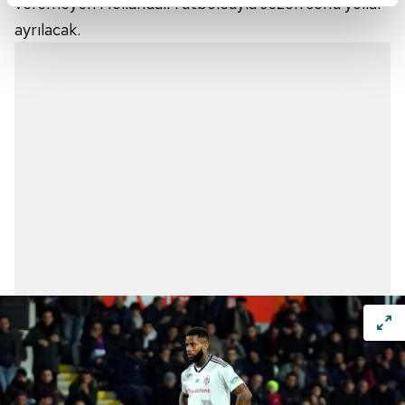
veremeyen Hollandalı futbolcuyla sezon sonu yollar
kalemimiz olduğunu sizlere hatırlatmak isteriz.
ayrılacak.
Her halükârda, kullanıcılar, bu çerezlere izin vermedikleri
takdirde, kullanıcılara hedefli reklamlar
gösterilmeyecektir."
Sizlere daha iyi bir hizmet sunabilmek için İnternet
Sitemizde kendimize ve üçüncü kişilere ait çerezler
kullanılmaktadır. Bu çerezler vasıtasıyla çeşitli kişisel
verileriniz işlenmekte olup gerekli olan çerezler bilgi
toplumu hizmetlerinin sunulması amacıyla
kullanılmaktadır. Diğer çerezler, sitemizin daha işlevsel
kılınması ve kişiselleştirilmesi ve sizlere yönelik
reklam/pazarlama faaliyetlerinin yapılması, amaçlarıyla
sınırlı olarak açık rızanız dahilinde kullanılacaktır.
Çerezlere ilişkin tercihlerinizi aşağıda yer alan panel
vasıtasıyla belirleyebilirsiniz. Çerezlere ilişkin detaylı bilgi