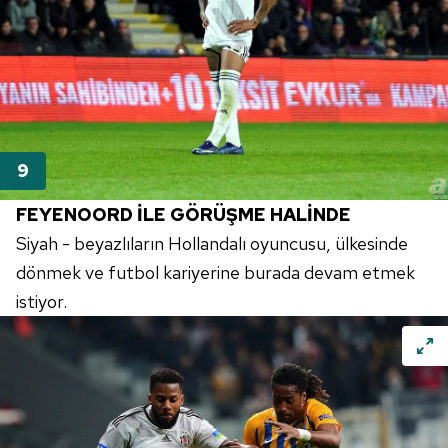
için Ayarlar butonuna tıklayabilir,
Çerez Bilgilendirme
Metnimizi
ziyaret edebilirsiniz.
6698 sayılı Kişisel Verilerin Korunması Kanunu uyarınca
hazırlanmış Aydınlatma Metnimizi okumak ve sitemizde
ilgili mevzuata uygun olarak kullanılan çerezlerle ilgili bilgi
almak için lütfen
tıklayınız
.
FEYENOORD
İLE GÖRÜŞME HALİNDE
Siyah - beyazlıların Hollandalı oyuncusu, ülkesinde
dönmek ve futbol kariyerine burada devam etmek
istiyor.