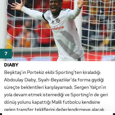
DIABY
Beşiktaş'ın Portekiz ekibi
Sporting'ten
kiraladığı
Abdoulay
Diaby
,
Siyah-Beyazlılar'da
forma giydiği
süreçte beklentileri karşılayamadı. Sergen Yalçın'ın
yola devam etmek istemediği ve
Sporting'in
de geri
dönüş yolunu kapattığı Malili futbolcu kendisine
gelen transfer tekliflerini değerlendirmeye alacak.