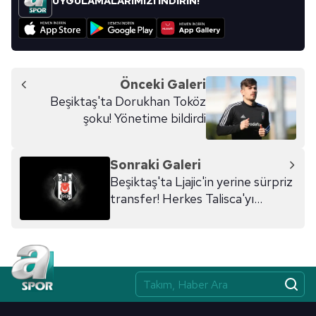
UYGULAMALARIMIZI İNDİRİN!
Önceki Galeri
Beşiktaş'ta Dorukhan Toköz
şoku! Yönetime bildirdi
Sonraki Galeri
Beşiktaş'ta Ljajic'in yerine sürpriz
transfer! Herkes Talisca'yı
beklerken...