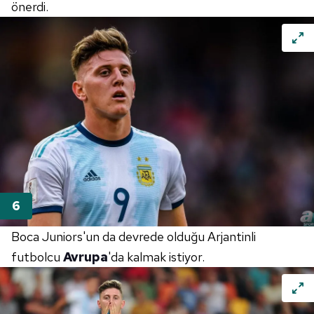
Çerezlere ilişkin tercihlerinizi aşağıda yer alan panel
önerdi.
vasıtasıyla belirleyebilirsiniz. Çerezlere ilişkin detaylı bilgi
için Ayarlar butonuna tıklayabilir,
Çerez Bilgilendirme
Metnimizi
ziyaret edebilirsiniz.
6698 sayılı Kişisel Verilerin Korunması Kanunu uyarınca
hazırlanmış Aydınlatma Metnimizi okumak ve sitemizde
ilgili mevzuata uygun olarak kullanılan çerezlerle ilgili bilgi
almak için lütfen
tıklayınız
.
Boca Juniors'un da devrede olduğu Arjantinli
futbolcu
Avrupa
'da kalmak istiyor.