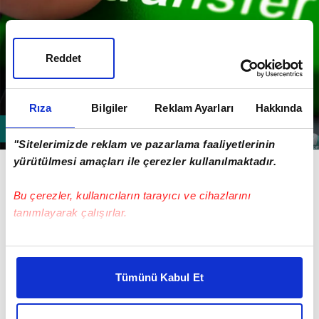
Reddet
Rıza
Bilgiler
Reklam Ayarları
Hakkında
"Sitelerimizde reklam ve pazarlama faaliyetlerinin
Siyah-beyazlılarda sürpriz bir isim gündeme geldi.
yürütülmesi amaçları ile çerezler kullanılmaktadır.
Bu çerezler, kullanıcıların tarayıcı ve cihazlarını
tanımlayarak çalışırlar.
Bu çerezlere izin vermeniz halinde sizlere özel
kişiselleştirilmiş reklamlar sunabilir, sayfalarımızda sizlere
Tümünü Kabul Et
daha iyi reklam deneyimi yaşatabiliriz. Bunu yaparken
amacımızın size daha iyi bir reklam deneyimi sunmak
olduğunu ve sizlere en iyi içerikleri sunabilmek adına