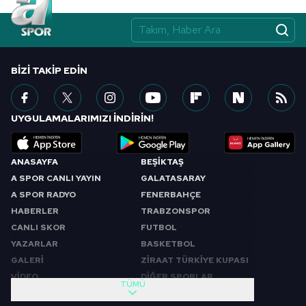
BIZI TAKIP EDIN
UYGULAMALARIMIZI İNDİRİN!
ANASAYFA
BEŞİKTAŞ
A SPOR CANLI YAYIN
GALATASARAY
A SPOR RADYO
FENERBAHÇE
HABERLER
TRABZONSPOR
CANLI SKOR
FUTBOL
YAZARLAR
BASKETBOL
GALERİ
ZİRAAT TÜRKİYE KUPASI
VİDEO
DİĞER SPORLAR
TÜMÜ