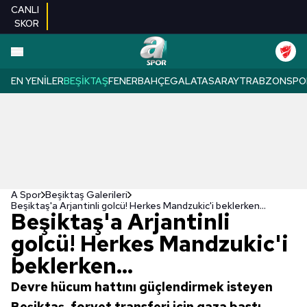
CANLI
SKOR
EN YENILER
BEŞIKTAŞ
FENERBAHÇE
GALATASARAY
TRABZONSPO
A Spor
Beşiktaş Galerileri
Beşiktaş'a Arjantinli golcü! Herkes Mandzukic'i beklerken...
Beşiktaş'a Arjantinli
golcü! Herkes Mandzukic'i
beklerken...
Devre hücum hattını güçlendirmek isteyen
Beşiktaş, forvet transferi için gaza bastı.