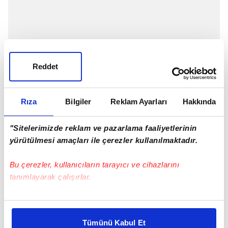
Reddet
Rıza
Bilgiler
Reklam Ayarları
Hakkında
"Sitelerimizde reklam ve pazarlama faaliyetlerinin
yürütülmesi amaçları ile çerezler kullanılmaktadır.
Bu çerezler, kullanıcıların tarayıcı ve cihazlarını
tanımlayarak çalışırlar.
Bu çerezlere izin vermeniz halinde sizlere özel
kişiselleştirilmiş reklamlar sunabilir, sayfalarımızda sizlere
Tümünü Kabul Et
daha iyi reklam deneyimi yaşatabiliriz. Bunu yaparken