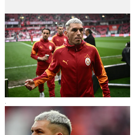
sınırlı olarak açık rızanız dahilinde kullanılacaktır.
Çerezlere ilişkin tercihlerinizi aşağıda yer alan panel
vasıtasıyla belirleyebilirsiniz. Çerezlere ilişkin detaylı bilgi
için Ayarlar butonuna tıklayabilir,
Çerez Bilgilendirme
Metnimizi
ziyaret edebilirsiniz.
6698 sayılı Kişisel Verilerin Korunması Kanunu uyarınca
hazırlanmış Aydınlatma Metnimizi okumak ve sitemizde
ilgili mevzuata uygun olarak kullanılan çerezlerle ilgili bilgi
almak için lütfen
tıklayınız
.
.