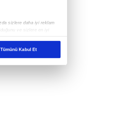
ızda sizlere daha iyi reklam
duğunu ve sizlere en iyi
liyetlerimizi karşılamak
Tümünü Kabul Et
ar gösterilmeyecektir."
çerezler kullanılmaktadır. Bu
u hizmetlerinin sunulması
i ve sizlere yönelik
nılacaktır.
kin detaylı bilgi için Ayarlar
ak ve sitemizde ilgili