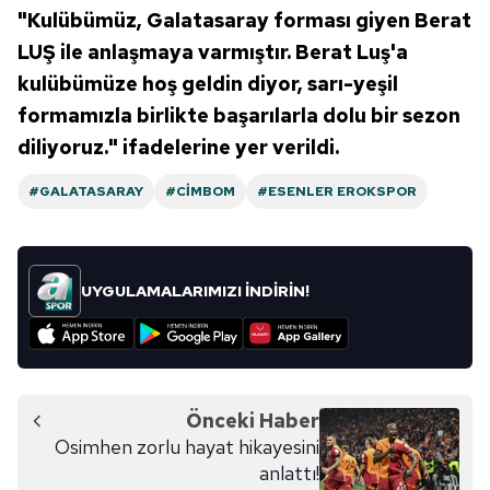
"Kulübümüz, Galatasaray forması giyen Berat
LUŞ ile anlaşmaya varmıştır. Berat Luş'a
kulübümüze hoş geldin diyor, sarı-yeşil
formamızla birlikte başarılarla dolu bir sezon
diliyoruz." ifadelerine yer verildi.
#GALATASARAY
#CIMBOM
#ESENLER EROKSPOR
UYGULAMALARIMIZI İNDİRİN!
Önceki Haber
Osimhen zorlu hayat hikayesini
anlattı!