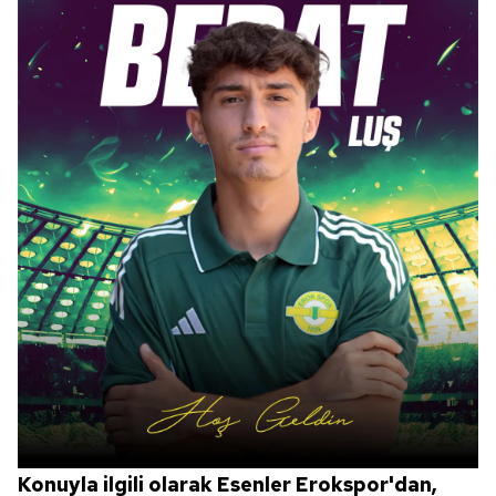
kılınması ve kişiselleştirilmesi ve sizlere yönelik
reklam/pazarlama faaliyetlerinin yapılması, amaçlarıyla
sınırlı olarak açık rızanız dahilinde kullanılacaktır.
Çerezlere ilişkin tercihlerinizi aşağıda yer alan panel
vasıtasıyla belirleyebilirsiniz. Çerezlere ilişkin detaylı bilgi
için Ayarlar butonuna tıklayabilir,
Çerez Bilgilendirme
Metnimizi
ziyaret edebilirsiniz.
6698 sayılı Kişisel Verilerin Korunması Kanunu uyarınca
hazırlanmış Aydınlatma Metnimizi okumak ve sitemizde
ilgili mevzuata uygun olarak kullanılan çerezlerle ilgili bilgi
almak için lütfen
tıklayınız
.
Konuyla ilgili olarak Esenler Erokspor'dan,