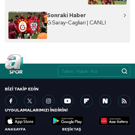
Sonraki Haber
G.Saray-Cagliari | CANLI
BIZI TAKIP EDIN
UYGULAMALARIMIZI İNDİRİN!
ANASAYFA
BEŞİKTAŞ