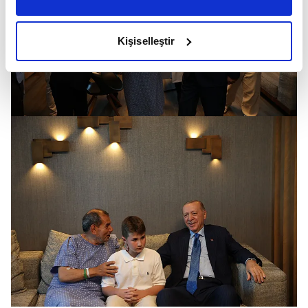
amacımızın size daha iyi bir reklam deneyimi sunmak
olduğunu ve sizlere en iyi içerikleri sunabilmek adına
Kişiselleştir
elimizden gelen çabayı gösterdiğimizi ve bu noktada,
reklamların maliyetlerimizi karşılamak noktasında tek gelir
kalemimiz olduğunu sizlere hatırlatmak isteriz.
Her halükârda, kullanıcılar, bu çerezlere izin vermedikleri
takdirde, kullanıcılara hedefli reklamlar
gösterilmeyecektir."
Sizlere daha iyi bir hizmet sunabilmek için İnternet
Sitemizde kendimize ve üçüncü kişilere ait çerezler
kullanılmaktadır. Bu çerezler vasıtasıyla çeşitli kişisel
verileriniz işlenmekte olup gerekli olan çerezler bilgi
toplumu hizmetlerinin sunulması amacıyla
kullanılmaktadır. Diğer çerezler, sitemizin daha işlevsel
kılınması ve kişiselleştirilmesi ve sizlere yönelik
reklam/pazarlama faaliyetlerinin yapılması, amaçlarıyla