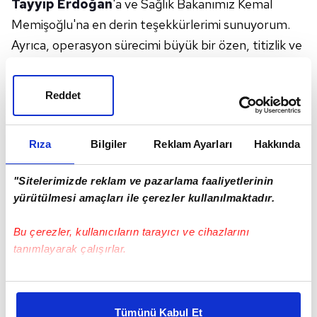
Tayyip Erdoğan
'a ve Sağlık Bakanımız Kemal
Memişoğlu'na en derin teşekkürlerimi sunuyorum.
Ayrıca, operasyon sürecimi büyük bir özen, titizlik ve
içtenlikle takip eden Acıbadem Maslak Hastanesinin
değerli hekimlerine, hemşirelerine ve tüm
Reddet
personeline yürekten teşekkür ederim."
Özbek, dün taburcu olduğunu belirterek, "Şimdi,
Rıza
Bilgiler
Reklam Ayarları
Hakkında
Galatasaray
'ımız için yaptığımız çalışmalara
kaldığımız yerden devam etmenin zamanı... Dualarını
"Sitelerimizde reklam ve pazarlama faaliyetlerinin
ve iyi dileklerini esirgemeyen herkese yürekten
yürütülmesi amaçları ile çerezler kullanılmaktadır.
teşekkür ediyor, sevgi ve saygılarımı sunuyorum."
ifadelerini kullandı.
Bu çerezler, kullanıcıların tarayıcı ve cihazlarını
tanımlayarak çalışırlar.
Bu çerezlere izin vermeniz halinde sizlere özel
kişiselleştirilmiş reklamlar sunabilir, sayfalarımızda sizlere
Tümünü Kabul Et
daha iyi reklam deneyimi yaşatabiliriz. Bunu yaparken