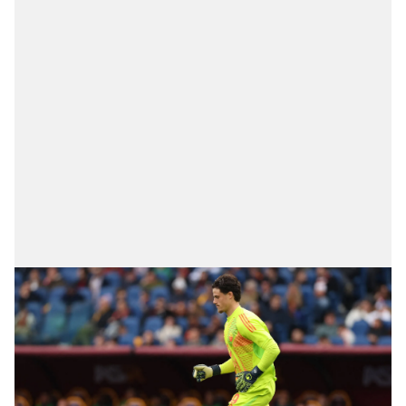
vasıtasıyla belirleyebilirsiniz. Çerezlere ilişkin detaylı bilgi
için Ayarlar butonuna tıklayabilir,
Çerez Bilgilendirme
Metnimizi
ziyaret edebilirsiniz.
6698 sayılı Kişisel Verilerin Korunması Kanunu uyarınca
hazırlanmış Aydınlatma Metnimizi okumak ve sitemizde
ilgili mevzuata uygun olarak kullanılan çerezlerle ilgili bilgi
almak için lütfen
tıklayınız
.