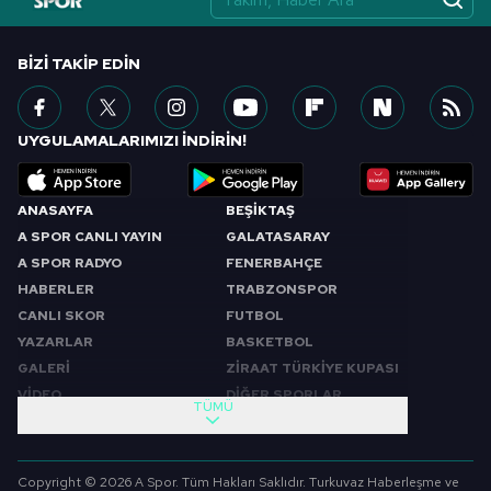
BIZI TAKIP EDIN
UYGULAMALARIMIZI İNDİRİN!
ANASAYFA
BEŞİKTAŞ
A SPOR CANLI YAYIN
GALATASARAY
A SPOR RADYO
FENERBAHÇE
HABERLER
TRABZONSPOR
CANLI SKOR
FUTBOL
YAZARLAR
BASKETBOL
GALERİ
ZİRAAT TÜRKİYE KUPASI
VİDEO
DİĞER SPORLAR
TÜMÜ
PROGRAMLAR
VIDEO
SABAH SPORU
FUTBOL
Copyright © 2026 A Spor. Tüm Hakları Saklıdır. Turkuvaz Haberleşme ve